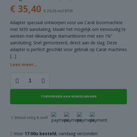
€
35,40
COMBI
€
29,26
excl BTW
DEALS
Adapter speciaal ontworpen voor uw Carat boormachine
met M30 aansluiting. Maakt het mogelijk om eenvoudig te
werken met dikwandige diamantboren met een 1¼”
aansluiting. Snel gemonteerd, direct aan de slag. Deze
adapter is perfect geschikt voor gebruik op Carat machines
[…]
Lees meer...
Adapter
voor
Carat
M30
TOEVOEGEN AAN WINKELWAGEN
inwendig
naar
1¼"
Betaal veilig & snel!
uitwendig
aantal
Voor
17:00u besteld
, vandaag verzonden