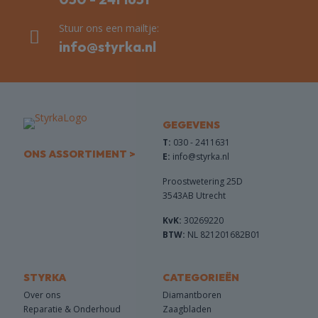
Stuur ons een mailtje:
info@styrka.nl
GEGEVENS
T:
030 - 2411631
ONS ASSORTIMENT >
E:
info@styrka.nl
Proostwetering 25D
3543AB Utrecht
KvK:
30269220
BTW:
NL 821201682B01
STYRKA
CATEGORIEËN
Over ons
Diamantboren
Reparatie & Onderhoud
Zaagbladen