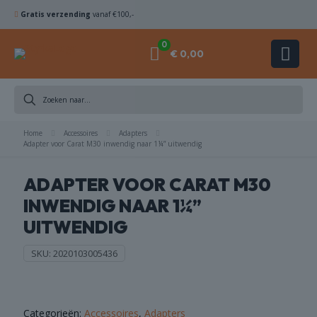
Gratis verzending
vanaf €100,-
0
€ 0,00
DIAMANTBOREN
Home
ZAAGBLADEN
Accessoires
Adapters
Adapter voor Carat M30 inwendig naar 1¼” uitwendig
KOMSCHIJVEN
ADAPTER VOOR CARAT M30
INWENDIG NAAR 1¼”
HAMERBOREN
UITWENDIG
& BEITELS
SKU:
2020103005436
ACHINES
ACCESSOIRES
Categorieën:
Accessoires
,
Adapters