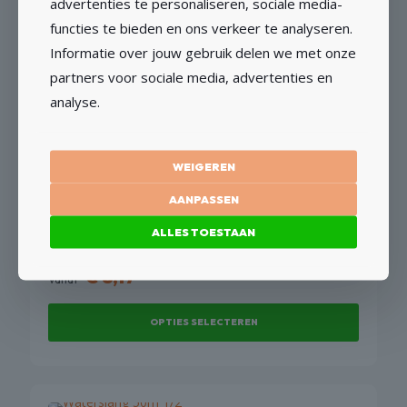
advertenties te personaliseren, sociale media-
meerdere
functies te bieden en ons verkeer te analyseren.
variaties.
Moker
Informatie over jouw gebruik delen we met onze
Deze
€
33,65
partners voor sociale media, advertenties en
optie
Vanaf
kan
analyse.
gekozen
OPTIES SELECTEREN
worden
op
Dit
WEIGEREN
de
product
productpagina
heeft
AANPASSEN
meerdere
ALLES TOESTAAN
variaties.
Gardena Reparateur
Deze
€
8,17
optie
Vanaf
kan
gekozen
OPTIES SELECTEREN
worden
op
Dit
de
product
productpagina
heeft