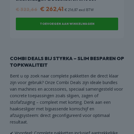
Oorspronkelijke
Huidige
€
262,41
€
322,66
€
216,87
excl BTW
prijs
prijs
was:
is:
TOEVOEGEN AAN WINKELWAGEN
€ 322,66.
€ 262,41.
COMBI DEALS BIJ STYRKA – SLIM BESPAREN OP
TOPKWALITEIT
Bent u op zoek naar complete pakketten die direct klaar
zijn voor gebruik? Onze Combi Deals zijn ideale bundles
van machines en accessoires, speciaal samengesteld voor
concrete toepassingen zoals slijpen, zagen of
stofafzuiging – compleet met korting. Denk aan een
haakseslijper met bijpassende komschijf en
afzuigsysteem: direct geconfigureerd voor optimaal
resultaat.
✔ Voordeel: Complete pakketten inclusief aantrekkelijke