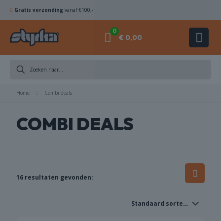
Gratis verzending
vanaf €100,-
0
€ 0,00
DIAMANTBOREN
Home
ZAAGBLADEN
Combi deals
COMBI DEALS
KOMSCHIJVEN
HAMERBOREN
& BEITELS
16 resultaten gevonden:
ACHINES
ACCESSOIRES