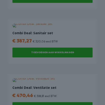
Combi Deal: Sanitair set
€
387,27
€
320,06
excl BTW
TOEVOEGEN AAN WINKELWAGEN
Combi Deal: Ventilatie set
€
470,46
€
388,81
excl BTW