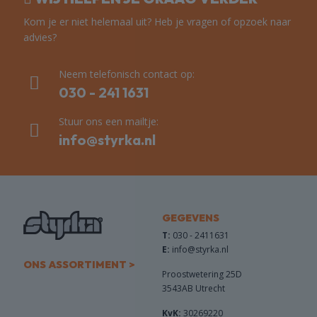
Kom je er niet helemaal uit? Heb je vragen of opzoek naar
advies?
Neem telefonisch contact op:
030 - 241 1631
Stuur ons een mailtje:
info@styrka.nl
GEGEVENS
T:
030 - 2411631
E:
info@styrka.nl
ONS ASSORTIMENT >
Proostwetering 25D
3543AB Utrecht
KvK:
30269220