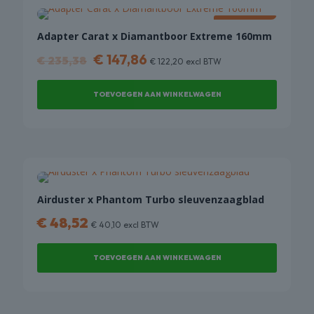
COMBI
KORTING!
DEALS
Adapter Carat x Diamantboor Extreme 160mm
Oorspronkelijke
Huidige
€
147,86
€
235,38
€
122,20
excl BTW
prijs
prijs
was:
is:
TOEVOEGEN AAN WINKELWAGEN
€ 235,38.
€ 147,86.
Airduster x Phantom Turbo sleuvenzaagblad
€
48,52
€
40,10
excl BTW
TOEVOEGEN AAN WINKELWAGEN