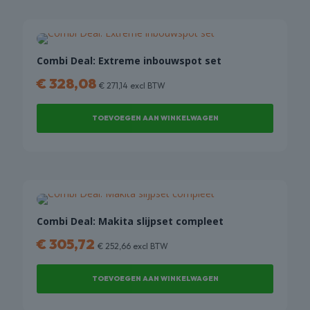
Combi Deal: Extreme inbouwspot set
€
328,08
€
271,14
excl BTW
TOEVOEGEN AAN WINKELWAGEN
Combi Deal: Makita slijpset compleet
€
305,72
€
252,66
excl BTW
TOEVOEGEN AAN WINKELWAGEN