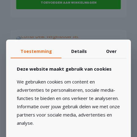
TOEVOEGEN AAN WINKELWAGEN
Combi Deal: Wegenbouw set
Toestemming
Details
Over
€
295,14
€
243,92
excl BTW
Deze website maakt gebruik van cookies
TOEVOEGEN AAN WINKELWAGEN
We gebruiken cookies om content en
advertenties te personaliseren, sociale media-
functies te bieden en ons verkeer te analyseren.
Informatie over jouw gebruik delen we met onze
partners voor sociale media, advertenties en
KORTING!
Comfi Grinder
analyse.
Oorspronkelijke
Huidige
€
351,02
€
412,97
€
290,10
excl BTW
prijs
prijs