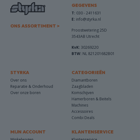
GEGEVENS
T:
030 - 2411631
E:
info@styrka.nl
ONS ASSORTIMENT >
Proostwetering 25D
3543AB Utrecht
KvK:
30269220
BTW:
NL 821201682B01
STYRKA
CATEGORIEËN
Over ons
Diamantboren
Reparatie & Onderhoud
Zaagbladen
Over onze boren
Komschijven
Hamerboren & Beitels
Machines
Accessoires
Combi Deals
MIJN ACCOUNT
KLANTENSERVICE
Winkelwagen
Klantenservice