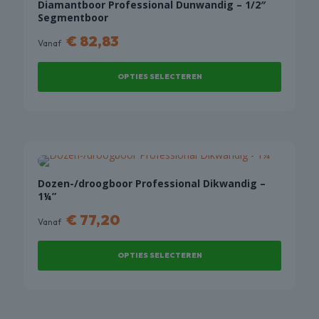
Deze
Diamantboor Professional Dunwandig – 1/2″
Segmentboor
optie
kan
€
82,83
Vanaf
gekozen
worden
OPTIES SELECTEREN
op
de
Dit
productpagina
product
heeft
meerdere
variaties.
Deze
Dozen-/droogboor Professional Dikwandig –
1¼”
optie
kan
€
77,20
Vanaf
gekozen
worden
OPTIES SELECTEREN
op
de
Dit
productpagina
product
heeft