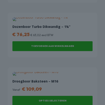
Dit
de
product
productpagina
heeft
meerdere
variaties.
Deze
Dozenboor Turbo Dikwandig – 1¼”
optie
€
76,25
€
63,02
excl BTW
kan
gekozen
TOEVOEGEN AAN WINKELWAGEN
worden
op
de
productpagina
Droogboor Baksteen – M16
€
109,09
Vanaf
OPTIES SELECTEREN