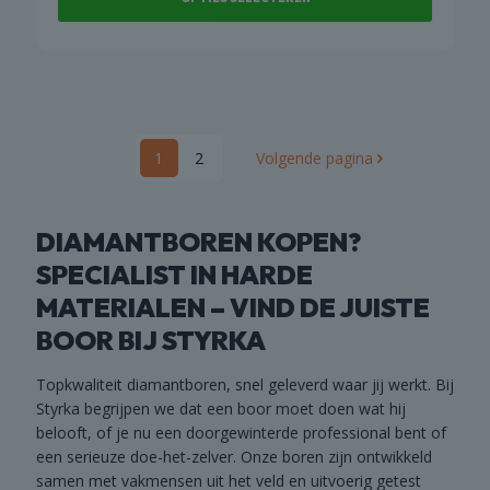
worden
op
Dit
de
product
productpagina
heeft
meerdere
variaties.
1
2
Volgende pagina
Deze
optie
kan
gekozen
DIAMANTBOREN KOPEN?
worden
SPECIALIST IN HARDE
op
MATERIALEN – VIND DE JUISTE
de
productpagina
BOOR BIJ STYRKA
Topkwaliteit diamantboren, snel geleverd waar jij werkt. Bij
Styrka begrijpen we dat een boor moet doen wat hij
belooft, of je nu een doorgewinterde professional bent of
een serieuze doe-het-zelver. Onze boren zijn ontwikkeld
samen met vakmensen uit het veld en uitvoerig getest