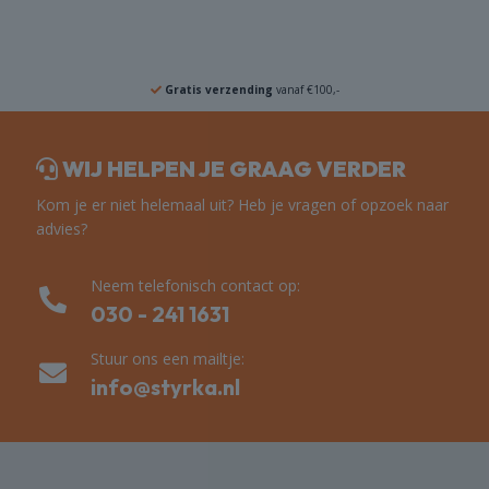
Gratis verzending
vanaf €100,-
WIJ HELPEN JE GRAAG VERDER
Kom je er niet helemaal uit? Heb je vragen of opzoek naar
advies?
Neem telefonisch contact op:
030 - 241 1631
Stuur ons een mailtje:
info@styrka.nl