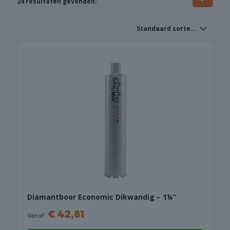
24 resultaten gevonden:
Diamantboor Economic Dikwandig – 1¼”
€
42,81
Vanaf