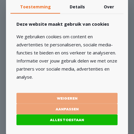
heeft
Toestemming
Details
Over
meerdere
variaties.
Deze
Dozenboor Extreme Dikwandig – 1¼”
Deze website maakt gebruik van cookies
optie
€
77,33
Vanaf
kan
We gebruiken cookies om content en
gekozen
advertenties te personaliseren, sociale media-
OPTIES SELECTEREN
worden
functies te bieden en ons verkeer te analyseren.
op
Dit
Informatie over jouw gebruik delen we met onze
de
product
partners voor sociale media, advertenties en
productpagina
heeft
analyse.
meerdere
variaties.
Deze
Dozenboor Extreme Dunwandig – 1/2″
WEIGEREN
optie
€
67,78
Vanaf
kan
AANPASSEN
gekozen
OPTIES SELECTEREN
worden
ALLES TOESTAAN
op
Dit
de