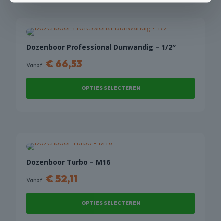
product
productpagina
heeft
meerdere
variaties.
Deze
Dozenboor Professional Dunwandig – 1/2″
optie
€
66,53
Vanaf
kan
gekozen
OPTIES SELECTEREN
worden
op
Dit
de
product
productpagina
heeft
meerdere
variaties.
Deze
Dozenboor Turbo – M16
optie
€
52,11
Vanaf
kan
gekozen
OPTIES SELECTEREN
worden
op