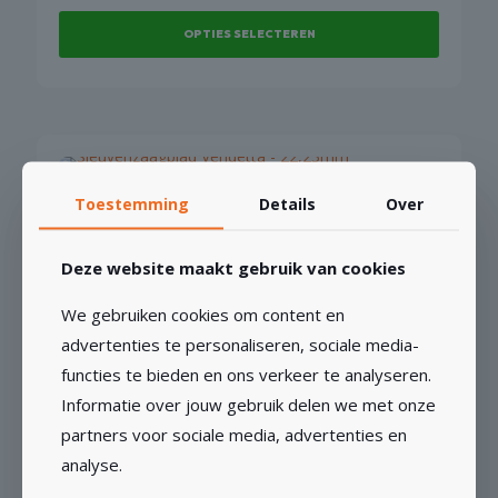
worden
OPTIES SELECTEREN
op
de
Dit
productpagina
product
heeft
meerdere
variaties.
Deze
Sleuvenzaagblad Vendetta – 22,23mm
Toestemming
Details
Over
optie
€
39,70
Vanaf
kan
Deze website maakt gebruik van cookies
gekozen
OPTIES SELECTEREN
worden
We gebruiken cookies om content en
op
Dit
advertenties te personaliseren, sociale media-
de
product
productpagina
functies te bieden en ons verkeer te analyseren.
heeft
Informatie over jouw gebruik delen we met onze
meerdere
SLEUF- & DROOGZAAGBLADEN
variaties.
partners voor sociale media, advertenties en
KOPEN? SNEL SLEUVEN ZAGEN
Deze
analyse.
optie