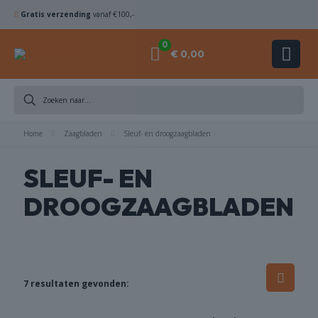
Gratis verzending
vanaf €100,-
0
€ 0,00
ZAAGBLADEN
Home
Zaagbladen
Sleuf- en droogzaagbladen
KOMSCHIJVEN
SLEUF- EN
DROOGZAAGBLADEN
HAMERBOREN
& BEITELS
ACHINES
7 resultaten gevonden:
ACCESSOIRES