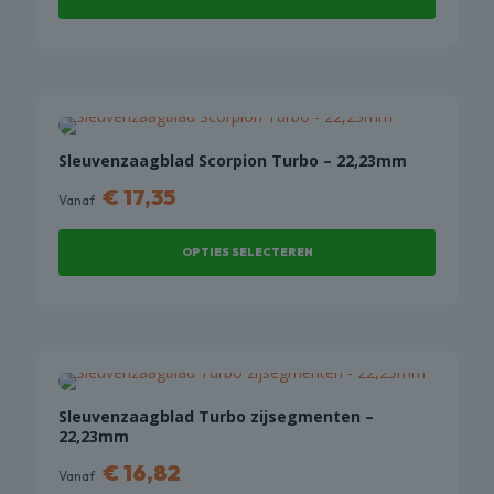
op
Dit
de
product
productpagina
heeft
meerdere
variaties.
Deze
Sleuvenzaagblad Scorpion Turbo – 22,23mm
optie
€
17,35
Vanaf
kan
gekozen
OPTIES SELECTEREN
worden
op
Dit
de
product
productpagina
heeft
meerdere
variaties.
Deze
Sleuvenzaagblad Turbo zijsegmenten –
22,23mm
optie
kan
€
16,82
Vanaf
gekozen