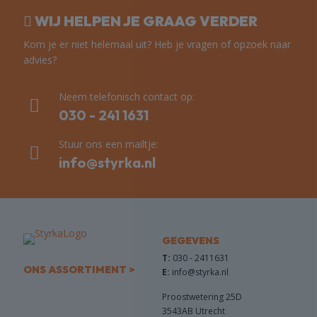
WIJ HELPEN JE GRAAG VERDER
Kom je er niet helemaal uit? Heb je vragen of opzoek naar
advies?
Neem telefonisch contact op:
030 - 241 1631
Stuur ons een mailtje:
info@styrka.nl
GEGEVENS
T:
030 - 2411631
ONS ASSORTIMENT >
E:
info@styrka.nl
Proostwetering 25D
3543AB Utrecht