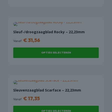
Sleuf-/droogzaagblad Rocky – 22,23mm
€
31,56
Vanaf
OPTIES SELECTEREN
Dit
product
heeft
meerdere
variaties.
Deze
Sleuvenzaagblad Scarface – 22,23mm
optie
€
17,35
Vanaf
kan
gekozen
OPTIES SELECTEREN
worden