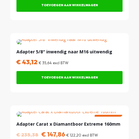
TOEVOEGEN AAN WINKELWAGEN
Adapter 5/8″ inwendig naar M16 uitwendig
€
43,12
€
35,64
excl BTW
TOEVOEGEN AAN WINKELWAGEN
KORTING!
Adapter Carat x Diamantboor Extreme 160mm
Oorspronkelijke
Huidige
€
147,86
€
235,38
€
122,20
excl BTW