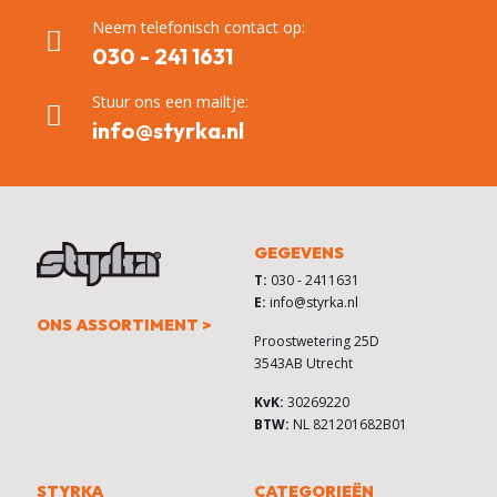
Neem telefonisch contact op:
030 - 241 1631
Stuur ons een mailtje:
info@styrka.nl
GEGEVENS
T:
030 - 2411631
E:
info@styrka.nl
ONS ASSORTIMENT >
Proostwetering 25D
3543AB Utrecht
KvK:
30269220
BTW:
NL 821201682B01
STYRKA
CATEGORIEËN