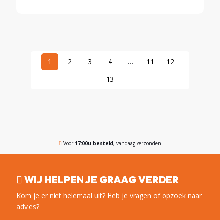
1
2
3
4
…
11
12
13
Voor
17:00u besteld
, vandaag verzonden
WIJ HELPEN JE GRAAG VERDER
Kom je er niet helemaal uit? Heb je vragen of opzoek naar
advies?