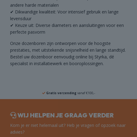
andere harde materialen
✔ Dikwandige kwaliteit: Voor intensief gebruik en lange
levensduur
✔ Keuze uit: Diverse diameters en aansluitingen voor een
perfecte pasvorm
Onze dozenboren zijn ontworpen voor de hoogste
prestaties, met uitstekende snijsnelheid en lange standtijd.
Bestel uw dozenboor eenvoudig online bij Styrka, dé
specialist in installatiewerk en booroplossingen.
Gratis verzending
vanaf €100,-
WIJ HELPEN JE GRAAG VERDER
Kom je er niet helemaal uit? Heb je vragen of opzoek naar
advies?