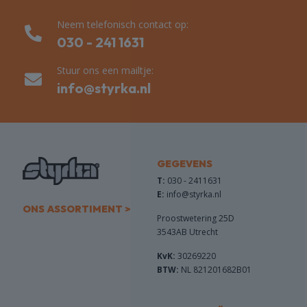
Neem telefonisch contact op:
030 - 241 1631
Stuur ons een mailtje:
info@styrka.nl
GEGEVENS
T:
030 - 2411631
E:
info@styrka.nl
ONS ASSORTIMENT >
Proostwetering 25D
3543AB Utrecht
KvK:
30269220
BTW:
NL 821201682B01