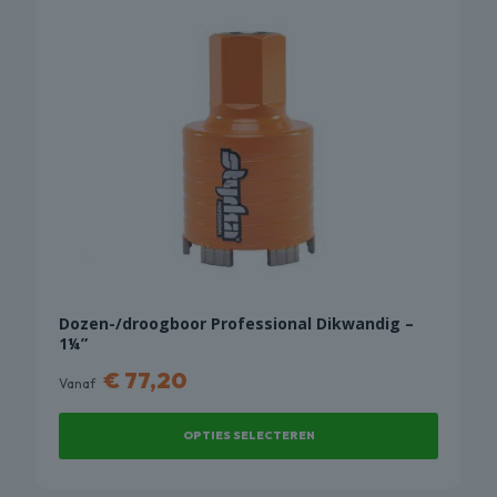
Dozen-/droogboor Professional Dikwandig –
1¼”
€
77,20
Vanaf
OPTIES SELECTEREN
Dit