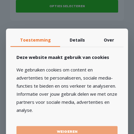
OPTIES SELECTEREN
Dit
product
heeft
meerdere
Toestemming
Details
Over
variaties.
Deze
Dozenboor Extreme Dunwandig – 1/2″
Deze website maakt gebruik van cookies
optie
€
67,78
Vanaf
kan
We gebruiken cookies om content en
gekozen
OPTIES SELECTEREN
worden
advertenties te personaliseren, sociale media-
op
functies te bieden en ons verkeer te analyseren.
Dit
de
Informatie over jouw gebruik delen we met onze
product
productpagina
heeft
partners voor sociale media, advertenties en
meerdere
analyse.
variaties.
Deze
Dozenboor Professional Dunwandig – 1/2″
optie
€
66,53
WEIGEREN
Vanaf
kan