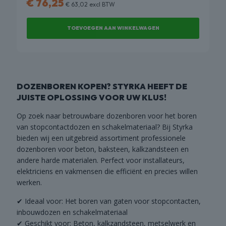
€
76,25
€
63,02
excl BTW
kan
gekozen
TOEVOEGEN AAN WINKELWAGEN
worden
op
de
productpagina
DOZENBOREN KOPEN? STYRKA HEEFT DE
JUISTE OPLOSSING VOOR UW KLUS!
Op zoek naar betrouwbare dozenboren voor het boren
van stopcontactdozen en schakelmateriaal? Bij Styrka
bieden wij een uitgebreid assortiment professionele
dozenboren voor beton, baksteen, kalkzandsteen en
andere harde materialen. Perfect voor installateurs,
elektriciens en vakmensen die efficiënt en precies willen
werken.
✔ Ideaal voor: Het boren van gaten voor stopcontacten,
inbouwdozen en schakelmateriaal
✔ Geschikt voor: Beton, kalkzandsteen, metselwerk en