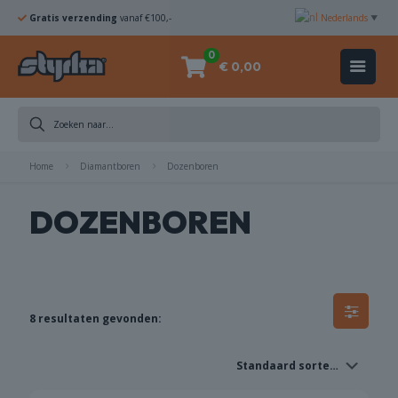
Gratis verzending
vanaf €100,-
Nederlands
▼
0
€ 0,00
Home
Diamantboren
Dozenboren
DOZENBOREN
8 resultaten gevonden: