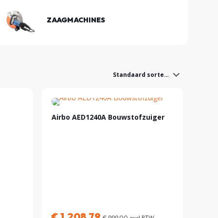
ZAAGMACHINES
Airbo AED1240A Bouwstofzuiger
€
1.208,79
€
999,00
excl BTW