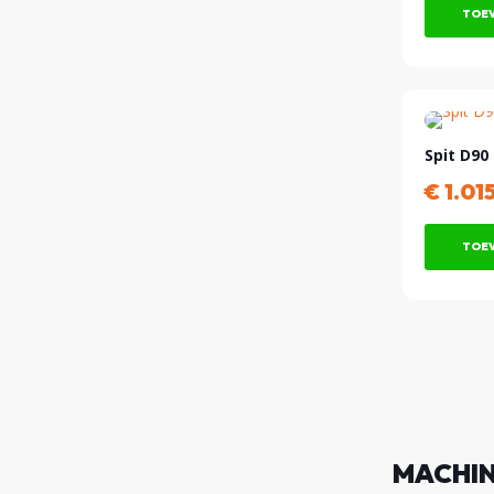
TOEV
Spit D90
€
1.01
TOEV
MACHIN