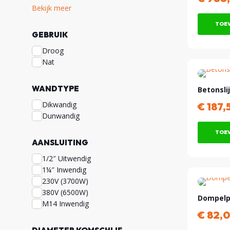
Bekijk meer
TOEV
GEBRUIK
Droog
Nat
WANDTYPE
Betonsl
Dikwandig
€
187,
Dunwandig
TOEV
AANSLUITING
1/2″ Uitwendig
1¼″ Inwendig
230V (3700W)
380V (6500W)
Dompelp
M14 Inwendig
€
82,