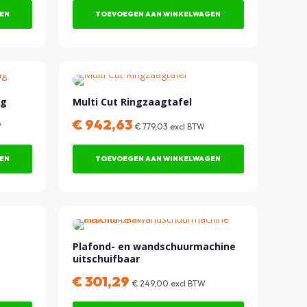
EN
TOEVOEGEN AAN WINKELWAGEN
ag
Multi Cut Ringzaagtafel
€
942,63
W
€
779,03
excl BTW
EN
TOEVOEGEN AAN WINKELWAGEN
Plafond- en wandschuurmachine
uitschuifbaar
€
301,29
€
249,00
excl BTW