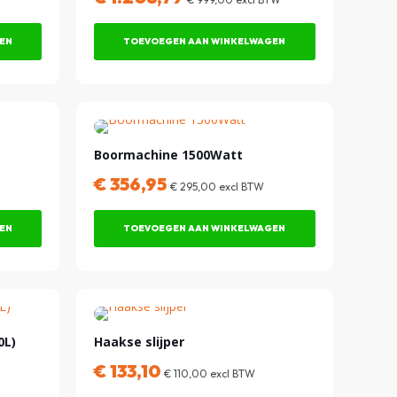
EN
TOEVOEGEN AAN WINKELWAGEN
Boormachine 1500Watt
€
356,95
€
295,00
excl BTW
EN
TOEVOEGEN AAN WINKELWAGEN
0L)
Haakse slijper
€
133,10
€
110,00
excl BTW