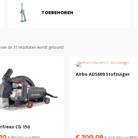
TOEBEHOREN
 van de 31 resultaten wordt getoond
Airbo ADS609 Stofzuiger
rfrees CG 150
10
€
300,08
€
810,00
excl BTW
€
248,00
excl BTW