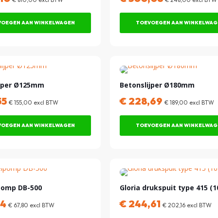
OEGEN AAN WINKELWAGEN
TOEVOEGEN AAN WINKELWAG
ijper Ø125mm
Betonslijper Ø180mm
55
€
228,69
€
155,00
excl BTW
€
189,00
excl BTW
OEGEN AAN WINKELWAGEN
TOEVOEGEN AAN WINKELWAG
omp DB-500
Gloria drukspuit type 415 (1
04
€
244,61
€
67,80
excl BTW
€
202,16
excl BTW