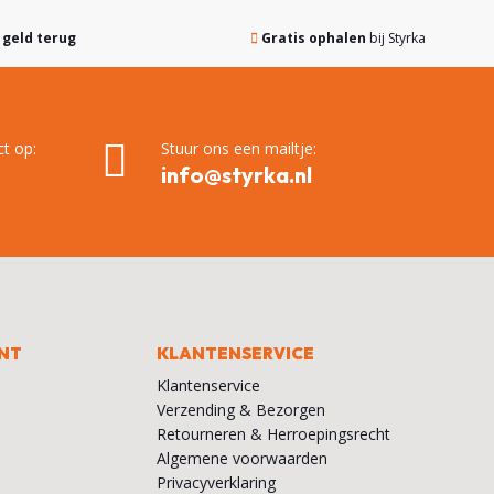
,
geld terug
Gratis ophalen
bij Styrka
t op:
Stuur ons een mailtje:
info@styrka.nl
NT
KLANTENSERVICE
Klantenservice
Verzending & Bezorgen
Retourneren & Herroepingsrecht
Algemene voorwaarden
Privacyverklaring