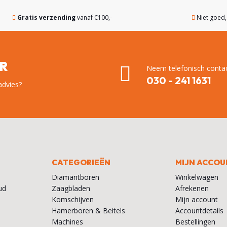
Gratis verzending
vanaf €100,-
Niet goed
ER
Neem telefonisch contac
030 - 241 1631
advies?
CATEGORIEËN
MIJN ACCOU
Diamantboren
Winkelwagen
ud
Zaagbladen
Afrekenen
Komschijven
Mijn account
Hamerboren & Beitels
Accountdetails
Machines
Bestellingen