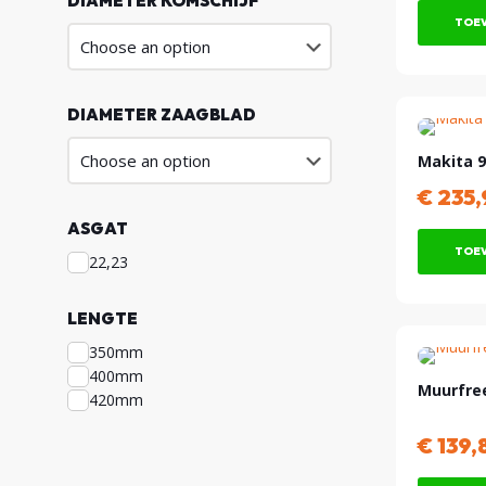
DIAMETER KOMSCHIJF
TOEV
DIAMETER ZAAGBLAD
Makita 9
€
235,
ASGAT
TOEV
22,23
LENGTE
350mm
400mm
Muurfre
420mm
€
139,