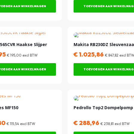
OEGEN AAN WINKELWAGEN
TOEVOEGEN AAN WINKELWAG
565CVR Haakse Slijper
Makita RB230DZ Sleuvenza
95
€
1.025,86
€
195,00
excl BTW
€
847,82
excl BT
OEGEN AAN WINKELWAGEN
TOEVOEGEN AAN WINKELWAG
es MF150
Pedrollo Top2 Dompelpomp
80
€
288,96
€
115,54
excl BTW
€
238,81
excl BTW