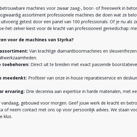
betrouwbare machines voor zwaar zaag-, boor- of freeswerk in beton e
ogwaardig assortiment professionele machines die doen wat ze bel
n uitvoerig getest door een panel van 100 professionals. Of je nu als 
oe-het-zelver kiest voor de kracht van professioneel gereedschap: met
en voor de machines van Styrka?
assortiment:
Van krachtige diamantboormachines en sleuvenfrezen
faltwerkzaamheden.
 toebehoren:
Direct uit te breiden met exact passende boorstatiev
ie meedenkt:
Profiteer van onze in-house reparatieservice en deskund
ar ervaring:
Drie decennia aan expertise in harde materialen, met een
vandaag, gebouwd voor morgen. Geef jouw werk de kracht en betrou
yrka of neem contact met ons op voor persoonlijk advies. We staan vo
e klus.