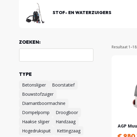
STOF- EN WATERZUIGERS
ZOEKEN:
Resultaat 1–18
TYPE
Betonslijper
Boorstatief
Bouwstofzuiger
Diamantboormachine
Dompelpomp
Droogboor
Haakse slijper
Handzaag
AGP Muu
Hogedrukspuit
Kettingzaag
€
980,