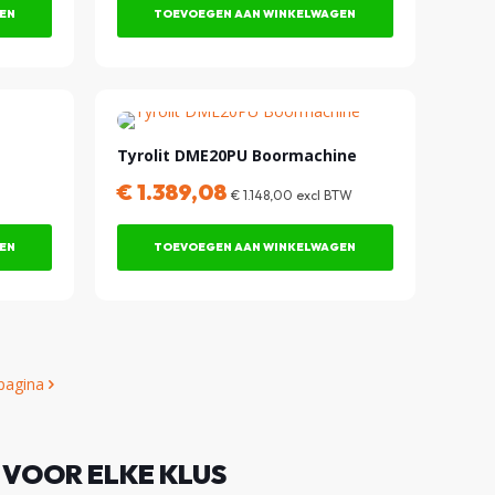
EN
TOEVOEGEN AAN WINKELWAGEN
Tyrolit DME20PU Boormachine
€
1.389,08
€
1.148,00
excl BTW
EN
TOEVOEGEN AAN WINKELWAGEN
pagina
 VOOR ELKE KLUS