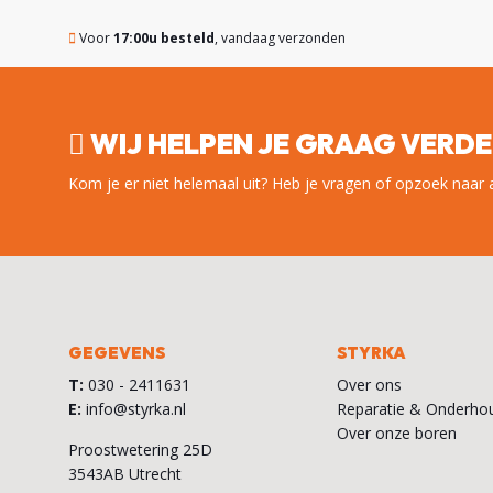
Voor
17:00u besteld
, vandaag verzonden
WIJ HELPEN JE GRAAG VERD
Kom je er niet helemaal uit? Heb je vragen of opzoek naar 
GEGEVENS
STYRKA
T:
030 - 2411631
Over ons
E:
info@styrka.nl
Reparatie & Onderho
Over onze boren
Proostwetering 25D
3543AB Utrecht