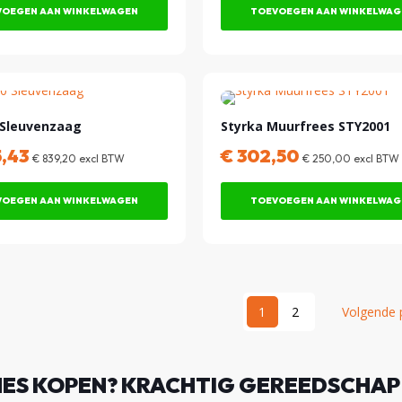
OEGEN AAN WINKELWAGEN
TOEVOEGEN AAN WINKELWAG
 Sleuvenzaag
Styrka Muurfrees STY2001
5,43
€
302,50
€
839,20
excl BTW
€
250,00
excl BTW
OEGEN AAN WINKELWAGEN
TOEVOEGEN AAN WINKELWAG
1
2
Volgende 
ES KOPEN? KRACHTIG GEREEDSCHAP