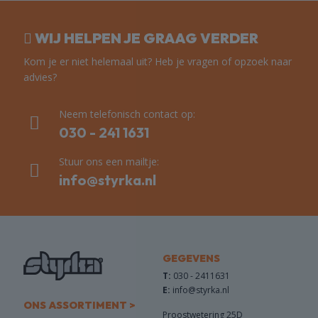
WIJ HELPEN JE GRAAG VERDER
Kom je er niet helemaal uit? Heb je vragen of opzoek naar
advies?
Neem telefonisch contact op:
030 - 241 1631
Stuur ons een mailtje:
info@styrka.nl
GEGEVENS
T:
030 - 2411631
E:
info@styrka.nl
ONS ASSORTIMENT >
Proostwetering 25D