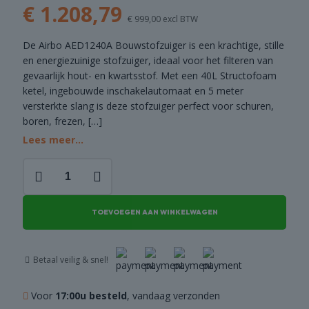
€
1.208,79
DEALS
€
999,00
excl BTW
De Airbo AED1240A Bouwstofzuiger is een krachtige, stille
en energiezuinige stofzuiger, ideaal voor het filteren van
gevaarlijk hout- en kwartsstof. Met een 40L Structofoam
ketel, ingebouwde inschakelautomaat en 5 meter
versterkte slang is deze stofzuiger perfect voor schuren,
boren, frezen,
[…]
Lees meer...
Airbo
AED1240A
Bouwstofzuiger
aantal
TOEVOEGEN AAN WINKELWAGEN
Betaal veilig & snel!
Voor
17:00u besteld
, vandaag verzonden