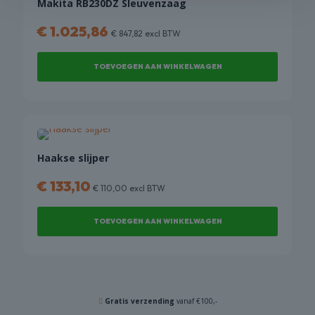
Makita RB230DZ Sleuvenzaag
€
1.025,86
€
847,82
excl BTW
TOEVOEGEN AAN WINKELWAGEN
Haakse slijper
€
133,10
€
110,00
excl BTW
TOEVOEGEN AAN WINKELWAGEN
Gratis verzending
vanaf €100,-