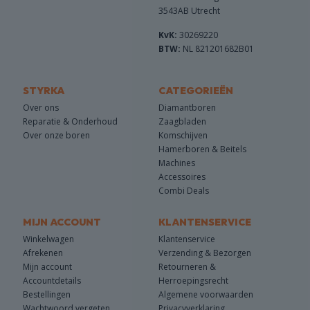
3543AB Utrecht
KvK:
30269220
BTW:
NL 821201682B01
STYRKA
CATEGORIEËN
Over ons
Diamantboren
Reparatie & Onderhoud
Zaagbladen
Over onze boren
Komschijven
Hamerboren & Beitels
Machines
Accessoires
Combi Deals
MIJN ACCOUNT
KLANTENSERVICE
Winkelwagen
Klantenservice
Afrekenen
Verzending & Bezorgen
Mijn account
Retourneren &
Accountdetails
Herroepingsrecht
Bestellingen
Algemene voorwaarden
Wachtwoord vergeten
Privacyverklaring