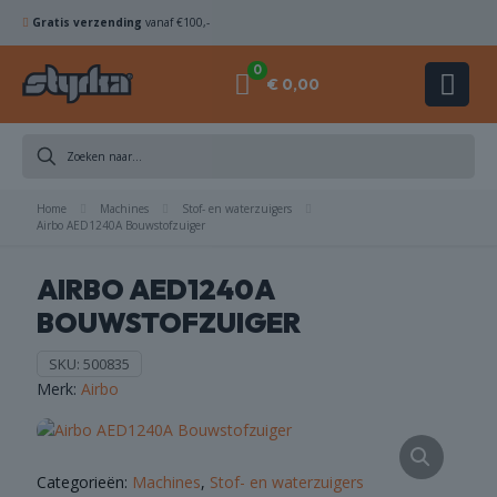
Gratis verzending
vanaf €100,-
0
€ 0,00
ZAAGBLADEN
Home
Machines
Stof- en waterzuigers
Airbo AED1240A Bouwstofzuiger
KOMSCHIJVEN
AIRBO AED1240A
BOUWSTOFZUIGER
SKU:
500835
ACHINES
Merk:
Airbo
ACCESSOIRES
Categorieën:
Machines
,
Stof- en waterzuigers
COMBI