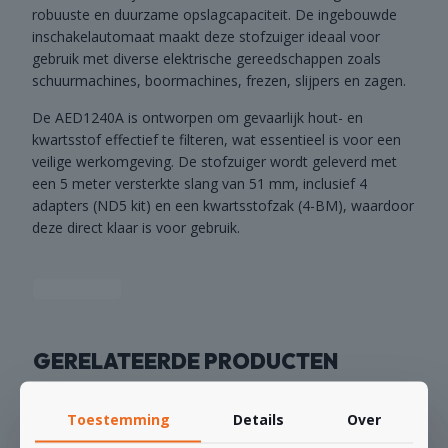
robuuste en duurzame opslagcapaciteit. De ingebouwde
inschakelautomaat maakt deze stofzuiger ideaal voor
gebruik met diverse elektrische gereedschappen zoals
schuurmachines, boormachines, frezen, slijpers en zagen.
De AED1240A is ontworpen om gevaarlijk hout- en
kwartsstof effectief te filteren, wat essentieel is voor een
veilige werkomgeving. De stofzuiger wordt geleverd met
een 5 meter versterkte slang van 51 mm, inclusief 4
adapters (ND5 kit) en een kwartsstofzak (4-BM), waardoor
deze direct klaar is voor gebruik.
GERELATEERDE PRODUCTEN
Toestemming
Details
Over