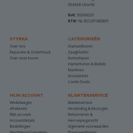
3543AB Utrecht
KvK:
30269220
BTW:
NL 821201682B01
STYRKA
CATEGORIEËN
Over ons
Diamantboren
Reparatie & Onderhoud
Zaagbladen
Over onze boren
Komschijven
Hamerboren & Beitels
Machines
Accessoires
Combi Deals
MIJN ACCOUNT
KLANTENSERVICE
Winkelwagen
Klantenservice
Afrekenen
Verzending & Bezorgen
Mijn account
Retourneren &
Accountdetails
Herroepingsrecht
Bestellingen
Algemene voorwaarden
Wachtwoord vergeten
Privacyverklaring