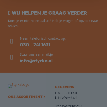
WIJ HELPEN JE GRAAG VERDER
Kom je er niet helemaal uit? Heb je vragen of opzoek naar
advies?
Neem telefonisch contact op:
030 - 241 1631
Stuur ons een mailtje:
info@styrka.nl
GEGEVENS
T:
030 - 2411631
ONS ASSORTIMENT >
E:
info@styrka.nl
Proostwetering 25D