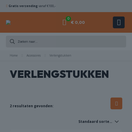
Gratis verzending
vanaf €100,-
0
€ 0,00
DIAMANTBOREN
Home
ZAAGBLADEN
Accessoires
Verlengstukken
VERLENGSTUKKEN
KOMSCHIJVEN
HAMERBOREN
& BEITELS
2 resultaten gevonden:
ACCESSOIRES