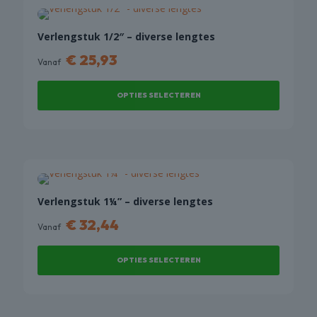
COMBI
DEALS
Verlengstuk 1/2″ – diverse lengtes
€
25,93
Vanaf
OPTIES SELECTEREN
Dit
product
heeft
meerdere
variaties.
Deze
Verlengstuk 1¼” – diverse lengtes
optie
€
32,44
Vanaf
kan
gekozen
OPTIES SELECTEREN
worden
op
Dit
de
product
productpagina