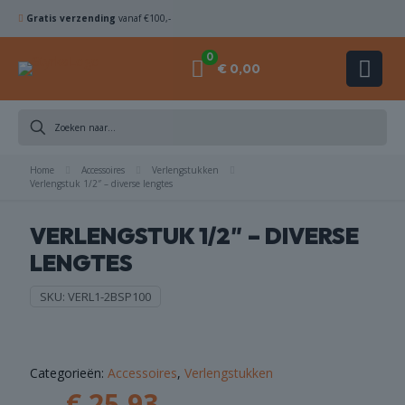
Gratis verzending
vanaf €100,-
0
€ 0,00
DIAMANTBOREN
Home
ZAAGBLADEN
Accessoires
Verlengstukken
Verlengstuk 1/2″ – diverse lengtes
KOMSCHIJVEN
VERLENGSTUK 1/2″ – DIVERSE
LENGTES
HAMERBOREN
& BEITELS
SKU:
VERL1-2BSP100
ACHINES
Categorieën:
Accessoires
,
Verlengstukken
ACCESSOIRES
€
25,93