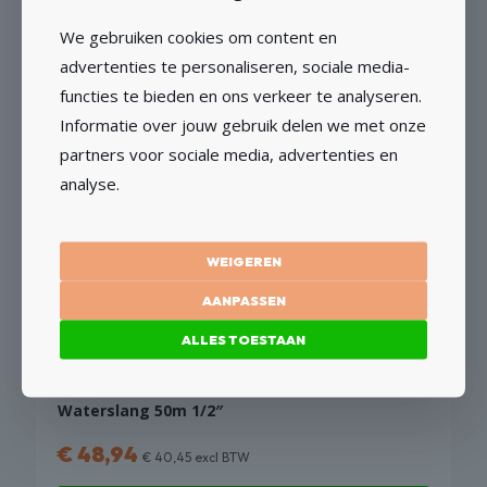
OPTIES SELECTEREN
We gebruiken cookies om content en
advertenties te personaliseren, sociale media-
Dit
functies te bieden en ons verkeer te analyseren.
product
heeft
Informatie over jouw gebruik delen we met onze
meerdere
partners voor sociale media, advertenties en
variaties.
Deksel voor stof-/waterafzuiging Slurpy
analyse.
Deze
€
6,93
optie
Vanaf
kan
gekozen
WEIGEREN
OPTIES SELECTEREN
worden
AANPASSEN
op
Dit
de
product
ALLES TOESTAAN
productpagina
heeft
meerdere
variaties.
Waterslang 50m 1/2″
Deze
€
48,94
optie
€
40,45
excl BTW
kan