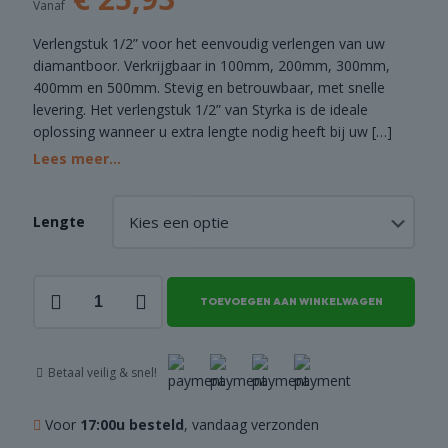
Vanaf
COMBI
Verlengstuk 1/2” voor het eenvoudig verlengen van uw
DEALS
diamantboor. Verkrijgbaar in 100mm, 200mm, 300mm,
400mm en 500mm. Stevig en betrouwbaar, met snelle
levering. Het verlengstuk 1/2” van Styrka is de ideale
oplossing wanneer u extra lengte nodig heeft bij uw
[…]
Lees meer...
Lengte
Verlengstuk
TOEVOEGEN AAN WINKELWAGEN
1/2"
-
diverse
lengtes
Betaal veilig & snel!
aantal
Voor
17:00u besteld
, vandaag verzonden