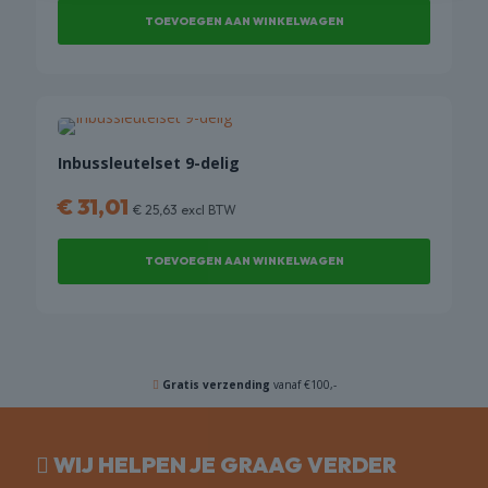
gekozen
TOEVOEGEN AAN WINKELWAGEN
worden
op
de
productpagina
Inbussleutelset 9-delig
€
31,01
€
25,63
excl BTW
TOEVOEGEN AAN WINKELWAGEN
Gratis verzending
vanaf €100,-
WIJ HELPEN JE GRAAG VERDER