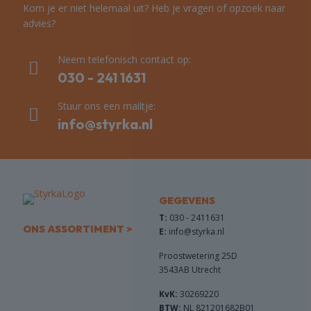
Kom je er niet helemaal uit? Heb je vragen of opzoek naar
advies?
Neem telefonisch contact op:
030 - 241 1631
Stuur ons een mailtje:
info@styrka.nl
GEGEVENS
T:
030 - 2411631
ONS ASSORTIMENT >
E:
info@styrka.nl
Proostwetering 25D
3543AB Utrecht
KvK:
30269220
BTW:
NL 821201682B01