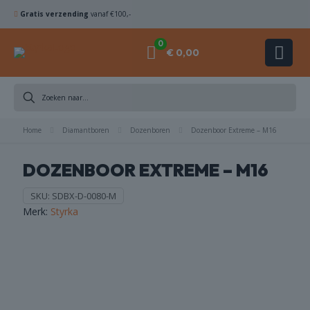
Gratis verzending
vanaf €100,-
0
€ 0,00
DIAMANTBOREN
Home
ZAAGBLADEN
Diamantboren
Dozenboren
Dozenboor Extreme – M16
DOZENBOOR EXTREME – M16
KOMSCHIJVEN
SKU:
SDBX-D-0080-M
HAMERBOREN
Merk:
Styrka
& BEITELS
ACHINES
ACCESSOIRES