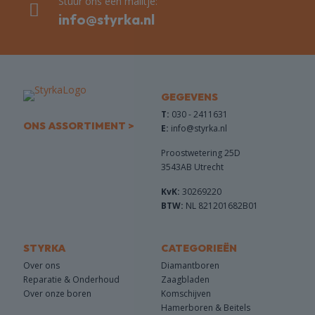
Stuur ons een mailtje:
info@styrka.nl
GEGEVENS
T:
030 - 2411631
ONS ASSORTIMENT >
E:
info@styrka.nl
Proostwetering 25D
3543AB Utrecht
KvK:
30269220
BTW:
NL 821201682B01
STYRKA
CATEGORIEËN
Over ons
Diamantboren
Reparatie & Onderhoud
Zaagbladen
Over onze boren
Komschijven
Hamerboren & Beitels