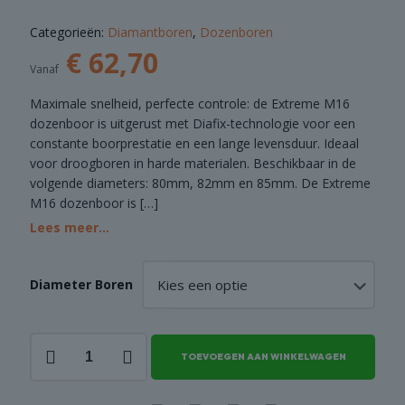
COMBI
Categorieën:
Diamantboren
,
Dozenboren
DEALS
€
62,70
Vanaf
Maximale snelheid, perfecte controle: de Extreme M16
dozenboor is uitgerust met Diafix-technologie voor een
constante boorprestatie en een lange levensduur. Ideaal
voor droogboren in harde materialen. Beschikbaar in de
volgende diameters: 80mm, 82mm en 85mm. De Extreme
M16 dozenboor is
[…]
Lees meer...
Diameter Boren
Dozenboor
TOEVOEGEN AAN WINKELWAGEN
Extreme
-
M16