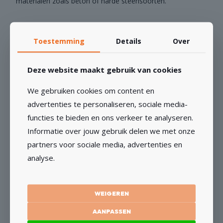
materialen zoals beton of harde steensoorten.
Toestemming
Details
Over
GERELATEERDE PRODUCTEN
Deze website maakt gebruik van cookies
We gebruiken cookies om content en
advertenties te personaliseren, sociale media-
Dozenboor Turbo – M16
functies te bieden en ons verkeer te analyseren.
Informatie over jouw gebruik delen we met onze
€
52,11
Vanaf
partners voor sociale media, advertenties en
analyse.
OPTIES SELECTEREN
Dit
product
WEIGEREN
heeft
AANPASSEN
meerdere