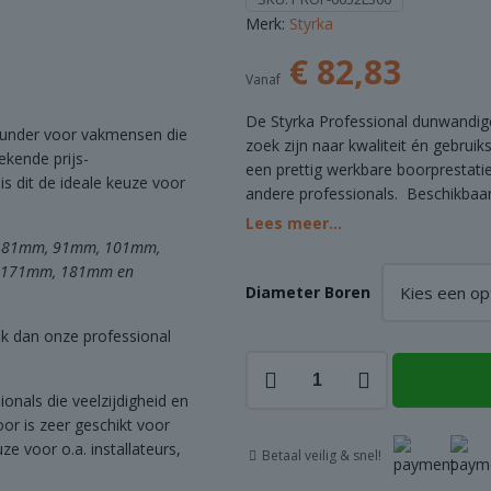
Merk:
Styrka
€
82,83
Vanaf
De Styrka Professional dunwandig
ounder voor vakmensen die
zoek zijn naar kwaliteit én gebrui
ekende prijs-
een prettig werkbare boorprestatie 
is dit de ideale keuze voor
andere professionals. Beschikbaar
Lees meer...
m, 81mm, 91mm, 101mm,
 171mm, 181mm en
Diameter Boren
jk dan onze professional
Diamantboor
Professional
onals die veelzijdigheid en
Dunwandig
or is zeer geschikt voor
-
e voor o.a. installateurs,
Betaal veilig & snel!
1/2"
Segmentboor