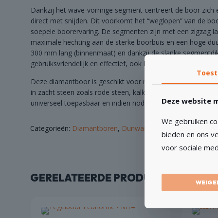
Dankzij het wave-vormige segment centreert de boor zich e
direct met snijden. Dit voorkomt het “weglopen” van de bo
soepele boorervaring. De segmenten zijn met een zigzag la
maximale hechting aan de sterke boorbuis en een hoge du
300 mm lang (binnenmaat) en dankzij de slanke segmentdikte
gebruiksvriendelijk en effectief, ook bij handmatig boren.
Toes
Deze diamantboor is geschikt voor nat boren in beton en 
in zacht steen zoals rode steen, kalkzandsteen en gasbeton.
Deze website m
universeel toepasbaar en indien nodig aan te passen met e
We gebruiken coo
Categorieën:
Diamantboren
,
Dunwandig
bieden en ons ve
voor sociale med
GERELATEERDE PRODUCTEN
WEIGE