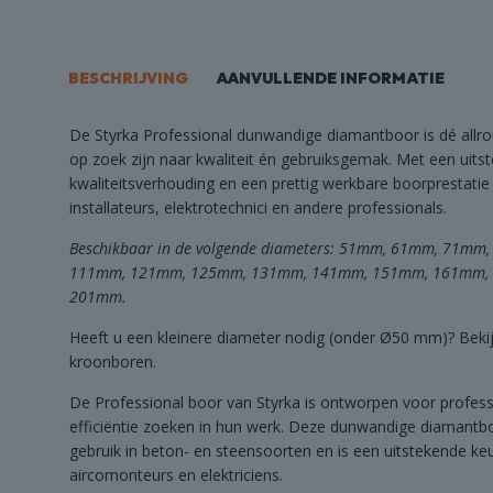
OMBI
EALS
BESCHRIJVING
AANVULLENDE INFORMATIE
De Styrka Professional dunwandige diamantboor is dé allr
op zoek zijn naar kwaliteit én gebruiksgemak. Met een uitst
kwaliteitsverhouding en een prettig werkbare boorprestatie 
installateurs, elektrotechnici en andere professionals.
Beschikbaar in de volgende diameters: 51mm, 61mm, 71m
111mm, 121mm, 125mm, 131mm, 141mm, 151mm, 161mm,
201mm.
Heeft u een kleinere diameter nodig (onder Ø50 mm)? Beki
kroonboren.
De Professional boor van Styrka is ontworpen voor professi
efficiëntie zoeken in hun werk. Deze dunwandige diamantbo
gebruik in beton- en steensoorten en is een uitstekende keuz
aircomonteurs en elektriciens.