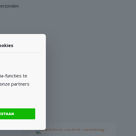
verzonden
-
ookies
a-functies te
 onze partners
ESTAAN