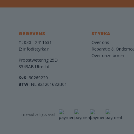
GEGEVENS
STYRKA
T:
030 - 2411631
Over ons
E:
info@styrka.nl
Reparatie & Onderho
Over onze boren
Proostwetering 25D
3543AB Utrecht
KvK:
30269220
BTW:
NL 821201682B01
Betaal veilig & snel!