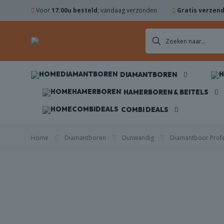
Voor
17:00u besteld
, vandaag verzonden
Gratis verzen
DIAMANTBOREN
DIAMANTBOREN
ZAAGBLADEN
HAMERBOREN & BEITELS
COMBI DEALS
KOMSCHIJVEN
Home
Diamantboren
Dunwandig
Diamantboor Profe
HAMERBOREN
& BEITELS
NES
ACCESSOIRES