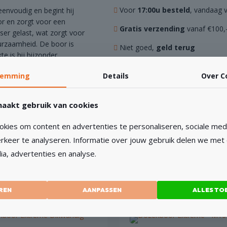
aantal
Voor
17:00u besteld
, vandaag 
envoudig en begint hij
or en zorgt voor een
Gratis verzending
vanaf €100,
ser gelast, wat zorgt voor
urzaamheid. De boor is
Niet goed,
geld terug
 is hij bijzonder
Gratis ophalen
bij Styrka
temming
Details
Over
C
hard steen en droog boren
 De 1/2” aansluiting is
aakt gebruik van cookies
en van onze adapters.
kies om content en advertenties te personaliseren, sociale medi
rkeer te analyseren. Informatie over jouw gebruik delen we met
ia, advertenties en analyse.
REN
AANPASSEN
ALLES TO