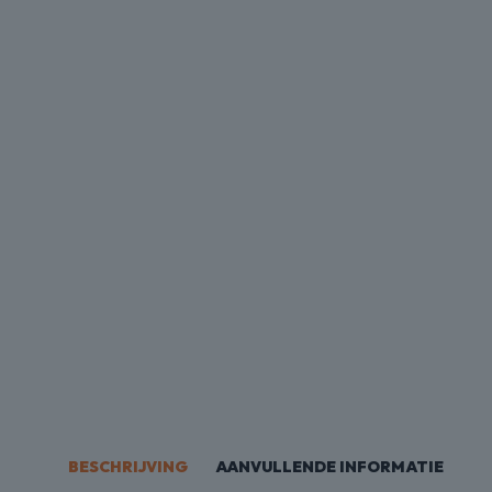
OMBI
EALS
BESCHRIJVING
AANVULLENDE INFORMATIE