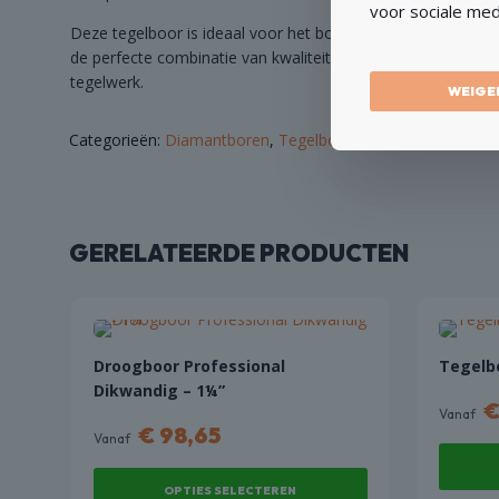
voor sociale med
Deze tegelboor is ideaal voor het boren in keramische wand
de perfecte combinatie van kwaliteit en prijs. Ideaal voor wi
tegelwerk.
WEIGE
Categorieën:
Diamantboren
,
Tegelboren
GERELATEERDE PRODUCTEN
Droogboor Professional
Tegelbo
Dikwandig – 1¼”
Vanaf
€
98,65
Vanaf
OPTIES SELECTEREN