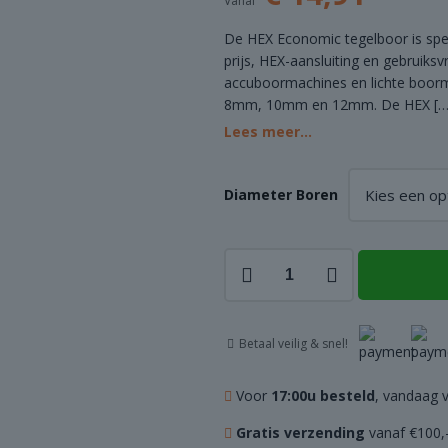
Vanaf
De HEX Economic tegelboor is spec
prijs, HEX-aansluiting en gebruiksv
accuboormachines en lichte boorm
8mm, 10mm en 12mm. De HEX
[…
Lees meer...
Diameter Boren
Tegelboor
Economic
-
HEX
Betaal veilig & snel!
aantal
Voor
17:00u besteld
, vandaag 
Gratis verzending
vanaf €100,