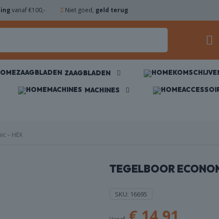
ding
vanaf €100,-
Niet goed,
geld terug
ZAAGBLADEN
MACHINES
ic – HEX
TEGELBOOR ECONOM
SKU:
16695
€
14,91