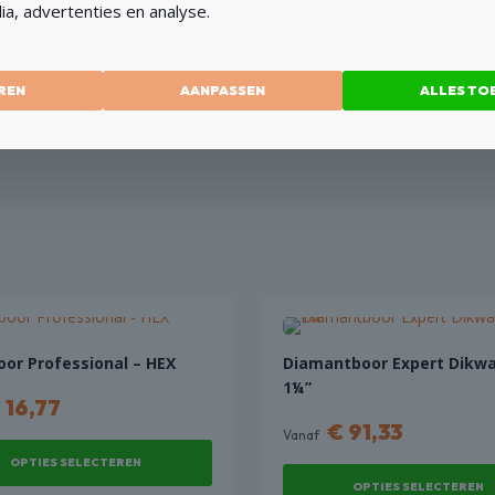
ia, advertenties en analyse.
- en vloertegels en biedt
e zelf aan de slag wil met
REN
AANPASSEN
ALLES TO
or Professional – HEX
Diamantboor Expert Dikwa
1¼”
€
16,77
€
91,33
Vanaf
OPTIES SELECTEREN
OPTIES SELECTEREN