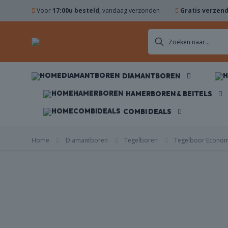
Voor
17:00u besteld
, vandaag verzonden
Gratis verzen
DIAMANTBOREN
DIAMANTBOREN
ZAAGBLADEN
HAMERBOREN & BEITELS
COMBI DEALS
KOMSCHIJVEN
Home
Diamantboren
Tegelboren
Tegelboor Econom
HAMERBOREN
& BEITELS
NES
ACCESSOIRES