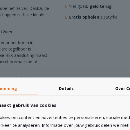
Niet goed,
geld terug
doe-het-zelver. Dankzij de
schappen is dit de ideale
Gratis ophalen
bij Styrka
n 12mm.
voor het boren in
lare tegelboor is
ele HEX-aansluiting maakt
 accuboormachine of
ines en zachter dan
er veel kracht nodig is.
temming
Details
Over
C
hitting voorkomt, wat
aakt gebruik van cookies
or gebruikgemaakt van de
n tijdens het boren,
kies om content en advertenties te personaliseren, sociale medi
 het boorproces soepel
rkeer te analyseren. Informatie over jouw gebruik delen we met