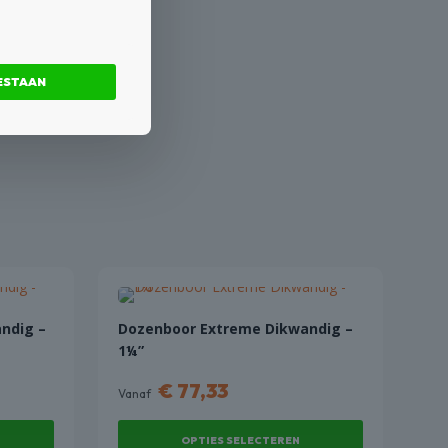
ESTAAN
ndig –
Dozenboor Extreme Dikwandig –
1¼”
€
77,33
Vanaf
OPTIES SELECTEREN