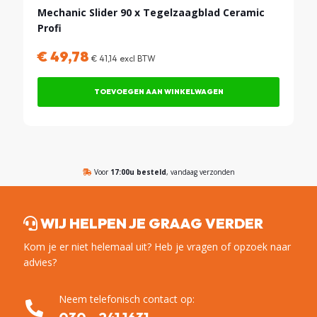
Mechanic Slider 90 x Tegelzaagblad Ceramic
Profi
€
49,78
€
41,14
excl BTW
TOEVOEGEN AAN WINKELWAGEN
Voor
17:00u besteld
, vandaag verzonden
WIJ HELPEN JE GRAAG VERDER
Kom je er niet helemaal uit? Heb je vragen of opzoek naar
advies?
Neem telefonisch contact op: