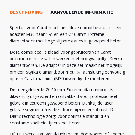
BESCHRIJVING
AANVULLENDE INFORMATIE
Speciaal voor Carat machines: deze combi bestaat uit een
adapter M30 naar 1¼” én een Ø160mm Extreme
diamantboor met hoge slijpprestaties in gewapend beton.
Deze combi deal is ideaal voor gebruikers van Carat
boormotoren die willen werken met hoogwaardige Styrka
diamantboren. De adapter in deze set maakt het mogelijk
om een Styrka diamantboor met 1¼” aansluiting eenvoudig
op een Carat machine (M30 inwendig) te monteren.
De meegeleverde Ø160 mm Extreme diamantboor is
dikwandig uitgevoerd en ontwikkeld voor professioneel
gebruik in extreem gewapend beton. Dankzij de laser
gelaste segmenten is deze boor bijzonder robuust. De
Diafix technologie zorgt voor optimale standtijd en
constante snelheid tijdens het boren.
Of u nu werkt aan ventilatiekanalen, doorvoeren of andere