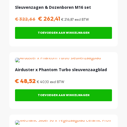
KORTING!
Sleuvenzagen & Dozenboren M16 set
Oorspronkelijke
Huidige
€
262,41
€
322,66
€
216,87
excl BTW
prijs
prijs
was:
is:
TOEVOEGEN AAN WINKELWAGEN
€ 322,66.
€ 262,41.
Airduster x Phantom Turbo sleuvenzaagblad
€
48,52
€
40,10
excl BTW
TOEVOEGEN AAN WINKELWAGEN