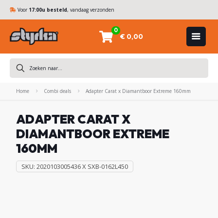
Voor
17:00u besteld
, vandaag verzonden
0
€ 0,00
DIAMANTBOREN
Home
Combi deals
Adapter Carat x Diamantboor Extreme 160mm
ZAAGBLADEN
ADAPTER CARAT X
KOMSCHIJVEN
DIAMANTBOOR EXTREME
HAMERBOREN
160MM
& BEITELS
SKU:
2020103005436 X SXB-0162L450
ACHINES
ACCESSOIRES