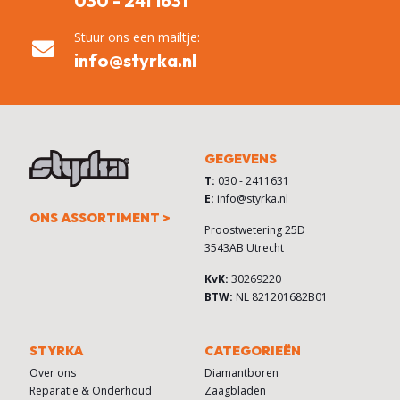
030 - 241 1631
Stuur ons een mailtje:
info@styrka.nl
GEGEVENS
T:
030 - 2411631
E:
info@styrka.nl
ONS ASSORTIMENT >
Proostwetering 25D
3543AB Utrecht
KvK:
30269220
BTW:
NL 821201682B01
STYRKA
CATEGORIEËN
Over ons
Diamantboren
Reparatie & Onderhoud
Zaagbladen