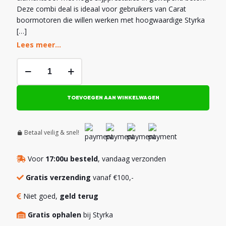
€ 235,38.
€ 147,86.
Deze combi deal is ideaal voor gebruikers van Carat
boormotoren die willen werken met hoogwaardige Styrka
[…]
Lees meer...
Adapter
Carat
x
Diamantboor
TOEVOEGEN AAN WINKELWAGEN
Extreme
160mm
aantal
Betaal veilig & snel!
Voor
17:00u besteld
, vandaag verzonden
Gratis verzending
vanaf €100,-
Niet goed,
geld terug
Gratis ophalen
bij Styrka