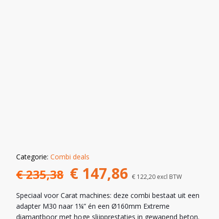
COMBI
DEALS
Categorie:
Combi deals
Oorspronkelijke
Huidige
€
147,86
€
235,38
€
122,20
excl BTW
prijs
prijs
Speciaal voor Carat machines: deze combi bestaat uit een
was:
is:
adapter M30 naar 1¼” én een Ø160mm Extreme
diamantboor met hoge slijpprestaties in gewapend beton.