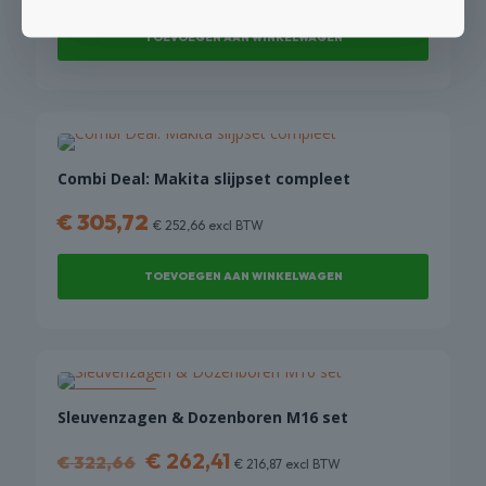
TOEVOEGEN AAN WINKELWAGEN
Combi Deal: Makita slijpset compleet
€
305,72
€
252,66
excl BTW
TOEVOEGEN AAN WINKELWAGEN
KORTING!
Sleuvenzagen & Dozenboren M16 set
Oorspronkelijke
Huidige
€
262,41
€
322,66
€
216,87
excl BTW
prijs
prijs