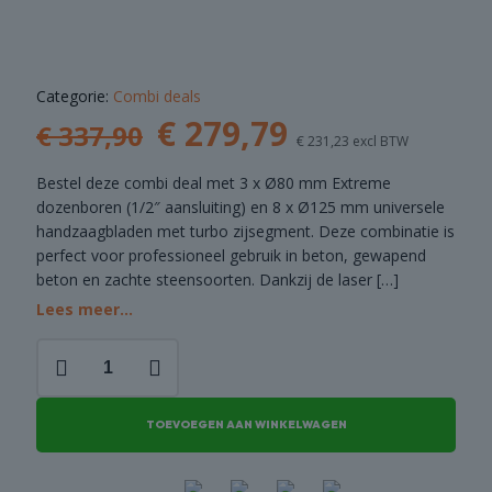
DEALS
Categorie:
Combi deals
Oorspronkelijke
Huidige
€
279,79
€
337,90
€
231,23
excl BTW
prijs
prijs
Bestel deze combi deal met 3 x Ø80 mm Extreme
was:
is:
dozenboren (1/2″ aansluiting) en 8 x Ø125 mm universele
handzaagbladen met turbo zijsegment. Deze combinatie is
€ 337,90.
€ 279,79.
perfect voor professioneel gebruik in beton, gewapend
beton en zachte steensoorten. Dankzij de laser
[…]
Lees meer...
Handzagen
&
Dozenboren
set
TOEVOEGEN AAN WINKELWAGEN
aantal