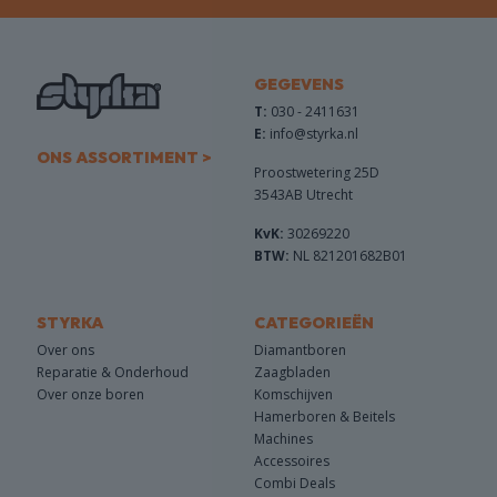
GEGEVENS
T:
030 - 2411631
E:
info@styrka.nl
ONS ASSORTIMENT >
Proostwetering 25D
3543AB Utrecht
KvK:
30269220
BTW:
NL 821201682B01
STYRKA
CATEGORIEËN
Over ons
Diamantboren
Reparatie & Onderhoud
Zaagbladen
Over onze boren
Komschijven
Hamerboren & Beitels
Machines
Accessoires
Combi Deals