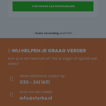
was:
is:
TOEVOEGEN AAN WINKELWAGEN
€ 322,66.
€ 262,41.
Gratis verzending
vanaf €100,-
WIJ HELPEN JE GRAAG VERDER
Kom je er niet helemaal uit? Heb je vragen of opzoek naar
advies?
Neem telefonisch contact op:
030 - 241 1631
Stuur ons een mailtje:
info@styrka.nl