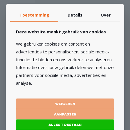
Toestemming
Details
Over
GERELATEERDE PRODUCTEN
Deze website maakt gebruik van cookies
We gebruiken cookies om content en
Combi Deal: Wegenbouw set
advertenties te personaliseren, sociale media-
functies te bieden en ons verkeer te analyseren.
€
295,14
€
243,92
excl BTW
Informatie over jouw gebruik delen we met onze
partners voor sociale media, advertenties en
TOEVOEGEN AAN WINKELWAGEN
analyse.
WEIGEREN
Combi Deal: Ventilatie set
AANPASSEN
€
470,46
ALLES TOESTAAN
€
388,81
excl BTW