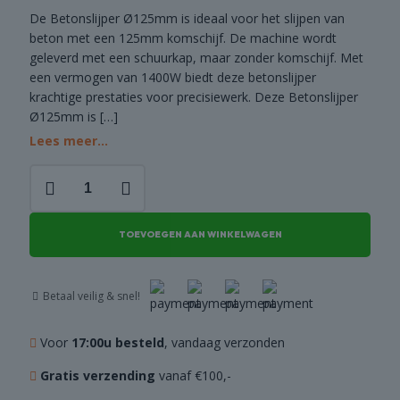
De Betonslijper Ø125mm is ideaal voor het slijpen van
COMBI
beton met een 125mm komschijf. De machine wordt
DEALS
geleverd met een schuurkap, maar zonder komschijf. Met
een vermogen van 1400W biedt deze betonslijper
krachtige prestaties voor precisiewerk. Deze Betonslijper
Ø125mm is
[…]
Lees meer...
Betonslijper
Ø125mm
aantal
TOEVOEGEN AAN WINKELWAGEN
Betaal veilig & snel!
Voor
17:00u besteld
, vandaag verzonden
Gratis verzending
vanaf €100,-