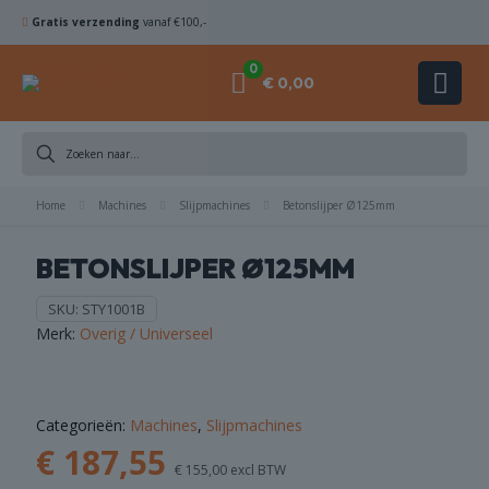
Gratis verzending
vanaf €100,-
0
€ 0,00
DIAMANTBOREN
Home
ZAAGBLADEN
Machines
Slijpmachines
Betonslijper Ø125mm
BETONSLIJPER Ø125MM
KOMSCHIJVEN
SKU:
STY1001B
HAMERBOREN
Merk:
Overig / Universeel
& BEITELS
ACHINES
Categorieën:
Machines
,
Slijpmachines
€
187,55
ACCESSOIRES
€
155,00
excl BTW