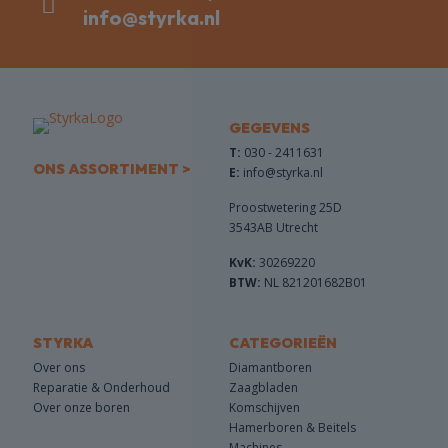
info@styrka.nl
GEGEVENS
T:
030 - 2411631
ONS ASSORTIMENT >
E:
info@styrka.nl
Proostwetering 25D
3543AB Utrecht
KvK:
30269220
BTW:
NL 821201682B01
STYRKA
CATEGORIEËN
Over ons
Diamantboren
Reparatie & Onderhoud
Zaagbladen
Over onze boren
Komschijven
Hamerboren & Beitels
Machines