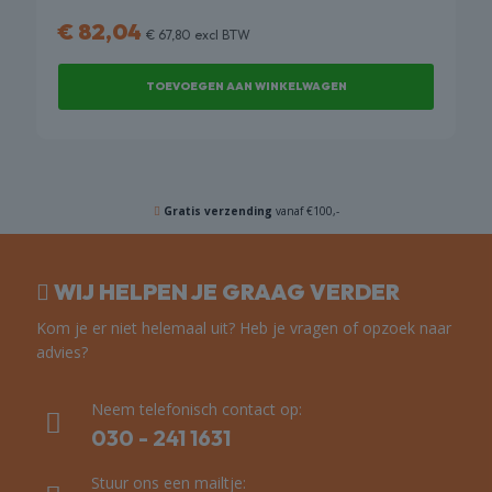
€
82,04
€
67,80
excl BTW
TOEVOEGEN AAN WINKELWAGEN
Gratis verzending
vanaf €100,-
WIJ HELPEN JE GRAAG VERDER
Kom je er niet helemaal uit? Heb je vragen of opzoek naar
advies?
Neem telefonisch contact op:
030 - 241 1631
Stuur ons een mailtje: