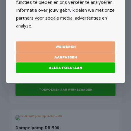
functies te bieden en ons verkeer te analyseren.
Informatie over jouw gebruik delen we met onze
€
235,95
€
195,00
excl BTW
partners voor sociale media, advertenties en
analyse.
TOEVOEGEN AAN WINKELWAGEN
WEIGEREN
AANPASSEN
Spit D90 Sleuvenzaag
ALLES TOESTAAN
€
1.015,43
€
839,20
excl BTW
TOEVOEGEN AAN WINKELWAGEN
Dompelpomp DB-500