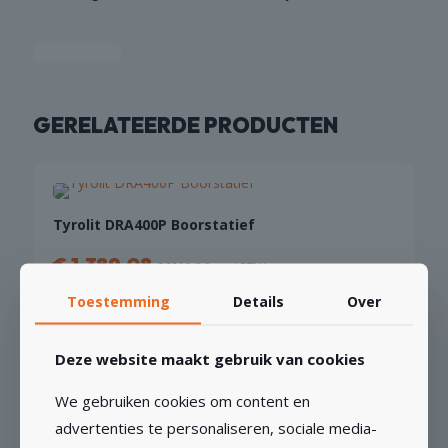
GERELATEERDE PRODUCTEN
Tyrolit DRA400P Boorstatief
€
1.389,08
€
1.148,00
excl BTW
Toestemming
Details
Over
TOEVOEGEN AAN WINKELWAGEN
Deze website maakt gebruik van cookies
We gebruiken cookies om content en
advertenties te personaliseren, sociale media-
Makita 9565CVR Haakse Slijper