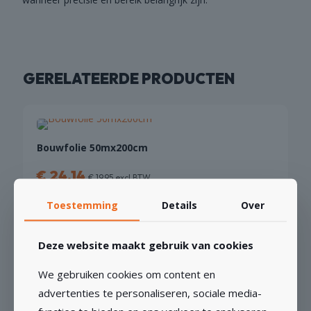
GERELATEERDE PRODUCTEN
Bouwfolie 50mx200cm
€
24,14
€
19,95
excl BTW
Toestemming
Details
Over
TOEVOEGEN AAN WINKELWAGEN
Deze website maakt gebruik van cookies
We gebruiken cookies om content en
advertenties te personaliseren, sociale media-
Slaganker M12x16 á 50 stuks