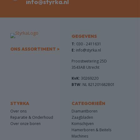
info@styrka.nl
GEGEVENS
T:
030 - 2411631
ONS ASSORTIMENT >
E:
info@styrka.nl
Proostwetering 25D
3543AB Utrecht
KvK:
30269220
BTW:
NL 821201682B01
STYRKA
CATEGORIEËN
Over ons
Diamantboren
Reparatie & Onderhoud
Zaagbladen
Over onze boren
Komschijven
Hamerboren & Beitels
Machines