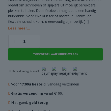
Ideaal om schroeven of spijkers uit moeilijk bereikbare
COMBI
plekken te halen. Deze flexibele magneet is een handig
DEALS
hulpmiddel voor elke klusser of monteur. Dankzij de
flexibele schacht komt u eenvoudig bij moeilijk
[…]
Lees meer...
Flexibele
magneet
aantal
TOEVOEGEN AAN WINKELWAGEN
Betaal veilig & snel!
Voor
17:00u besteld
, vandaag verzonden
Gratis verzending
vanaf €100,-
Niet goed,
geld terug