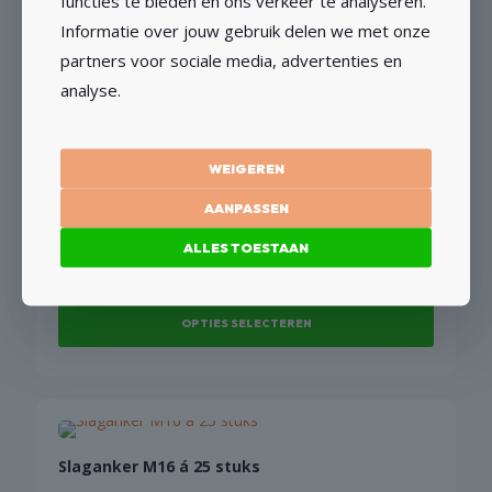
functies te bieden en ons verkeer te analyseren.
€
18,15
Informatie over jouw gebruik delen we met onze
€
15,00
excl BTW
partners voor sociale media, advertenties en
TOEVOEGEN AAN WINKELWAGEN
analyse.
WEIGEREN
AANPASSEN
Moker
ALLES TOESTAAN
€
33,65
Vanaf
OPTIES SELECTEREN
Dit
product
heeft
meerdere
variaties.
Slaganker M16 á 25 stuks
Deze