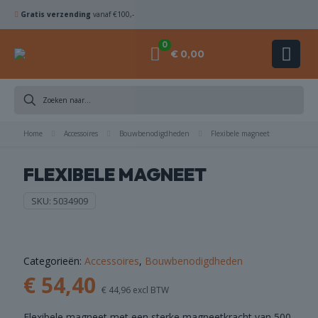
Gratis verzending
vanaf €100,-
0
€ 0,00
DIAMANTBOREN
Home
ZAAGBLADEN
Accessoires
Bouwbenodigdheden
Flexibele magneet
FLEXIBELE MAGNEET
KOMSCHIJVEN
SKU:
5034909
HAMERBOREN
& BEITELS
ACHINES
Categorieën:
Accessoires
,
Bouwbenodigdheden
€
54,40
€
44,96
excl BTW
ACCESSOIRES
Flexibele magneet met een sterke magneetkracht van 500.