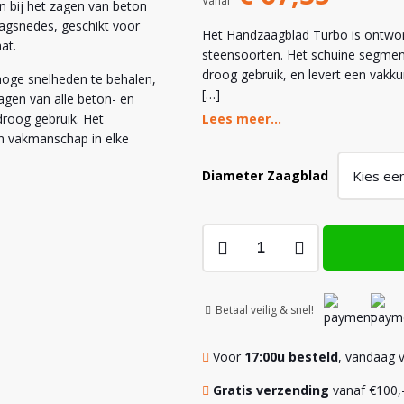
Vanaf
 bij het zagen van beton
agsnedes, geschikt voor
Het Handzaagblad Turbo is ontwor
at.
steensoorten. Het schuine segment
droog gebruik, en levert een vakku
hoge snelheden te behalen,
[…]
zagen van alle beton- en
droog gebruik. Het
Lees meer...
en vakmanschap in elke
Diameter Zaagblad
Handzaagblad
Turbo
-
22,23mm
Betaal veilig & snel!
aantal
Voor
17:00u besteld
, vandaag 
Gratis verzending
vanaf €100,