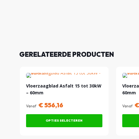
GERELATEERDE PRODUCTEN
Vloerzaagblad Asfalt 15 tot 30kW
Vloerza
– 60mm
60mm
€
556,16
Vanaf
Vanaf
OPTIES SELECTEREN
Dit
Dit