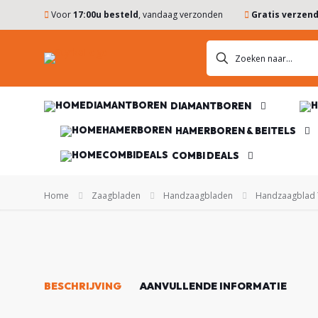
Voor
17:00u besteld
, vandaag verzonden
Gratis verzen
DIAMANTBOREN
DIAMANTBOREN
ZAAGBLADEN
HAMERBOREN & BEITELS
COMBI DEALS
KOMSCHIJVEN
Home
Zaagbladen
Handzaagbladen
Handzaagblad 
HAMERBOREN
& BEITELS
NES
BESCHRIJVING
AANVULLENDE INFORMATIE
ACCESSOIRES