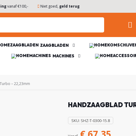
ding
vanaf €100,-
Niet goed,
geld terug
ZAAGBLADEN
MACHINES
Turbo – 22,23mm
HANDZAAGBLAD TUR
SKU:
SHZ-T-0300-15.8
€
67,35