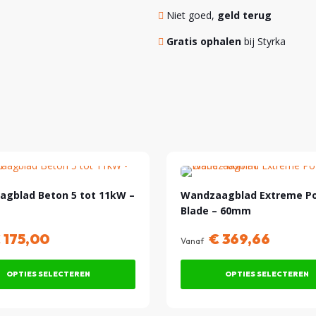
Niet goed,
geld terug
Gratis ophalen
bij Styrka
agblad Beton 5 tot 11kW –
Wandzaagblad Extreme P
Blade – 60mm
€
175,00
€
369,66
Vanaf
OPTIES SELECTEREN
OPTIES SELECTEREN
Dit