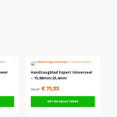
ower
Handzaagblad Expert Universeel
– 15,88mm/25,4mm
€
71,33
Vanaf
OPTIES SELECTEREN
Dit