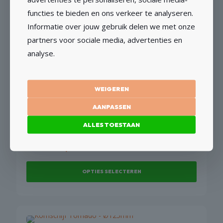
functies te bieden en ons verkeer te analyseren.
Komschijf Blizzard – Ø125mm
Informatie over jouw gebruik delen we met onze
€
54,10
partners voor sociale media, advertenties en
€
44,71
excl BTW
analyse.
TOEVOEGEN AAN WINKELWAGEN
WEIGEREN
AANPASSEN
ALLES TOESTAAN
Komschijf enkel segment
€
51,37
Vanaf
OPTIES SELECTEREN
Dit
product
heeft