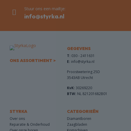
Stuur ons een mailtje:
info@styrka.nl
GEGEVENS
T:
030 - 2411631
ONS ASSORTIMENT >
E:
info@styrka.nl
Proostwetering 25D
3543AB Utrecht
KvK:
30269220
BTW:
NL 821201682B01
STYRKA
CATEGORIEËN
Over ons
Diamantboren
Reparatie & Onderhoud
Zaagbladen
Over onze boren
Komschijven