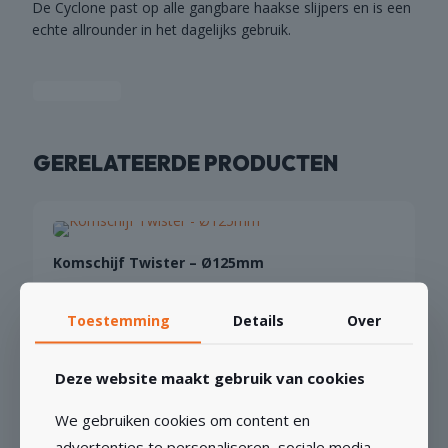
De Cyclone past op alle gangbare haakse slijpers en is een
echte allrounder in het dagelijks gebruik.
GERELATEERDE PRODUCTEN
Komschijf Twister – Ø125mm
€
42,20
€
34,88
excl BTW
Toestemming
Details
Over
TOEVOEGEN AAN WINKELWAGEN
Deze website maakt gebruik van cookies
We gebruiken cookies om content en
advertenties te personaliseren, sociale media-