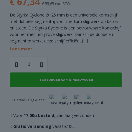
€
67,34
€
55,65
excl BTW
COMBI
DEALS
De Styrka Cyclone Ø125 mm is een universele komschijf
met dubbele segmentrij voor medium slijpwerk op beton
en steen. De Styrka Cyclone is een betrouwbare komschijf
voor het medium grove slijpwerk. Dankzij de dubbele rij
segmenten werkt deze schijf efficiënt
[…]
Lees meer...
Komschijf
Cyclone
-
Ø125mm
TOEVOEGEN AAN WINKELWAGEN
aantal
Betaal veilig & snel!
Voor
17:00u besteld
, vandaag verzonden
Gratis verzending
vanaf €100,-