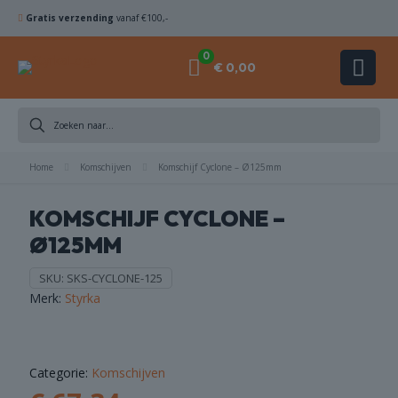
Gratis verzending
vanaf €100,-
0
€ 0,00
DIAMANTBOREN
Home
ZAAGBLADEN
Komschijven
Komschijf Cyclone – Ø125mm
KOMSCHIJF CYCLONE –
KOMSCHIJVEN
Ø125MM
HAMERBOREN
SKU:
SKS-CYCLONE-125
& BEITELS
Merk:
Styrka
ACHINES
Categorie:
Komschijven
ACCESSOIRES