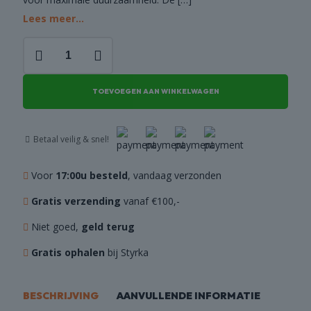
Lees meer...
Schroevendraaier
set
6-
delig
TOEVOEGEN AAN WINKELWAGEN
aantal
Betaal veilig & snel!
Voor
17:00u besteld
, vandaag verzonden
Gratis verzending
vanaf €100,-
Niet goed,
geld terug
Gratis ophalen
bij Styrka
BESCHRIJVING
AANVULLENDE INFORMATIE