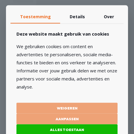
Toestemming
Details
Over
GERELATEERDE PRODUCTEN
Deze website maakt gebruik van cookies
We gebruiken cookies om content en
Waterslang 50m 1/2″
advertenties te personaliseren, sociale media-
functies te bieden en ons verkeer te analyseren.
€
48,94
€
40,45
excl BTW
Informatie over jouw gebruik delen we met onze
partners voor sociale media, advertenties en
TOEVOEGEN AAN WINKELWAGEN
analyse.
WEIGEREN
AANPASSEN
Montage handschoenen
ALLES TOESTAAN
€
1,45
Vanaf