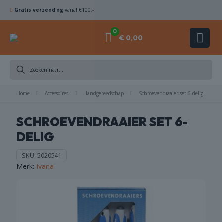
Gratis verzending
vanaf €100,-
0
€ 0,00
ZAAGBLADEN
Home
Accessoires
Handgereedschap
Schroevendraaier set 6-delig
KOMSCHIJVEN
SCHROEVENDRAAIER SET 6-
DELIG
HAMERBOREN
& BEITELS
SKU:
5020541
Merk:
Ivana
ACHINES