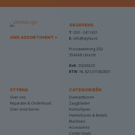
GEGEVENS
T:
030 - 2411631
ONS ASSORTIMENT >
E:
info@styrka.nl
Proostwetering 25D
3543AB Utrecht
KvK:
30269220
BTW:
NL 821201682B01
STYRKA
CATEGORIEËN
Over ons
Diamantboren
Reparatie & Onderhoud
Zaagbladen
Over onze boren
Komschijven
Hamerboren & Beitels
Machines
Accessoires
Combi Deals