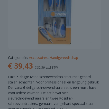
Categorieën:
Accessoires
,
Handgereedschap
€
39,43
€
32,59
excl BTW
Luxe 6-delige Ivana schroevendraaierset met gehard
stalen schachten. Voor professioneel en langdurig gebruik.
De Ivana 6-delige schroevendraaierset is een must-have
voor iedere vakman. De set bevat vier
sleufschroevendraaiers en twee Pozidriv-
schroevendraaiers, gemaakt van gehard speciaal staal
voor maximale duurzaamheid. De
[…]