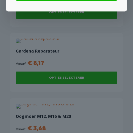
OPTIES SELECTEREN
Dit
product
heeft
meerdere
variaties.
Gardena Reparateur
Deze
€
8,17
optie
Vanaf
kan
gekozen
OPTIES SELECTEREN
worden
op
Dit
de
product
productpagina
heeft
meerdere
variaties.
Oogmoer M12, M16 & M20
Deze
€
3,68
optie
Vanaf