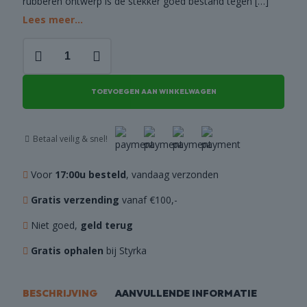
rubberen ontwerp is de stekker goed bestand tegen
[…]
Lees meer...
Stekker
220V
aantal
TOEVOEGEN AAN WINKELWAGEN
Betaal veilig & snel!
Voor
17:00u besteld
, vandaag verzonden
Gratis verzending
vanaf €100,-
Niet goed,
geld terug
Gratis ophalen
bij Styrka
BESCHRIJVING
AANVULLENDE INFORMATIE