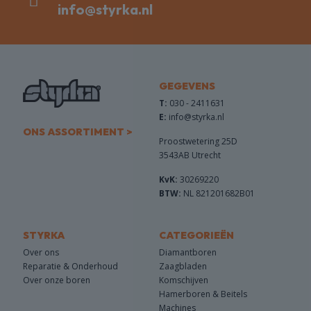
info@styrka.nl
GEGEVENS
T:
030 - 2411631
E:
info@styrka.nl
ONS ASSORTIMENT >
Proostwetering 25D
3543AB Utrecht
KvK:
30269220
BTW:
NL 821201682B01
STYRKA
CATEGORIEËN
Over ons
Diamantboren
Reparatie & Onderhoud
Zaagbladen
Over onze boren
Komschijven
Hamerboren & Beitels
Machines