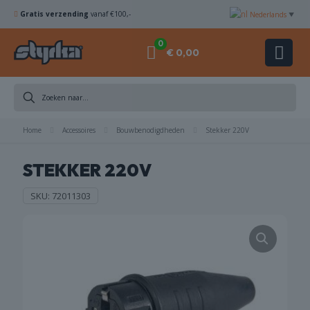
Gratis verzending
vanaf €100,-
Nederlands
▼
0
€ 0,00
ZAAGBLADEN
Home
Accessoires
Bouwbenodigdheden
Stekker 220V
STEKKER 220V
SKU:
72011303