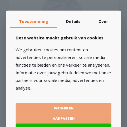
Toestemming
Details
Over
Deze website maakt gebruik van cookies
We gebruiken cookies om content en
advertenties te personaliseren, sociale media-
Mondmasker vouwbaar FFP2 á 10 stuks
functies te bieden en ons verkeer te analyseren.
Informatie over jouw gebruik delen we met onze
€
32,25
€
26,65
excl BTW
partners voor sociale media, advertenties en
analyse.
TOEVOEGEN AAN WINKELWAGEN
WEIGEREN
AANPASSEN
Gardena Perlator M22 x 3/4″