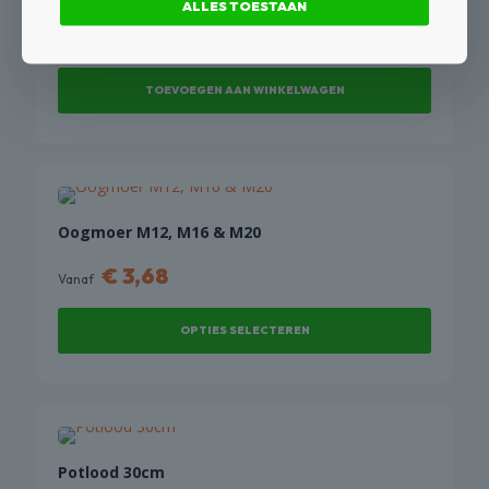
ALLES TOESTAAN
€
11,81
€
9,76
excl BTW
TOEVOEGEN AAN WINKELWAGEN
Oogmoer M12, M16 & M20
€
3,68
Vanaf
OPTIES SELECTEREN
Dit
product
heeft
meerdere
variaties.
Potlood 30cm