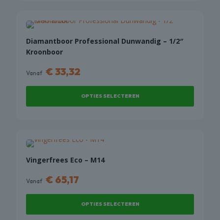
de
product
productpagina
heeft
meerdere
variaties.
Diamantboor Professional Dunwandig – 1/2″
Deze
Kroonboor
optie
€
33,32
kan
Vanaf
gekozen
worden
OPTIES SELECTEREN
op
de
Dit
productpagina
product
heeft
meerdere
variaties.
Vingerfrees Eco – M14
Deze
€
65,17
optie
Vanaf
kan
gekozen
OPTIES SELECTEREN
worden