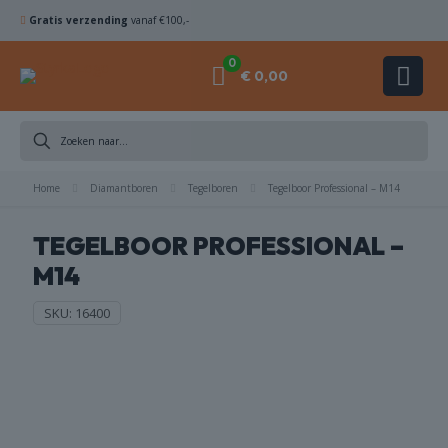
Gratis verzending
vanaf €100,-
0
€ 0,00
DIAMANTBOREN
Home
ZAAGBLADEN
Diamantboren
Tegelboren
Tegelboor Professional – M14
TEGELBOOR PROFESSIONAL –
KOMSCHIJVEN
M14
HAMERBOREN
SKU:
16400
& BEITELS
ACHINES
ACCESSOIRES