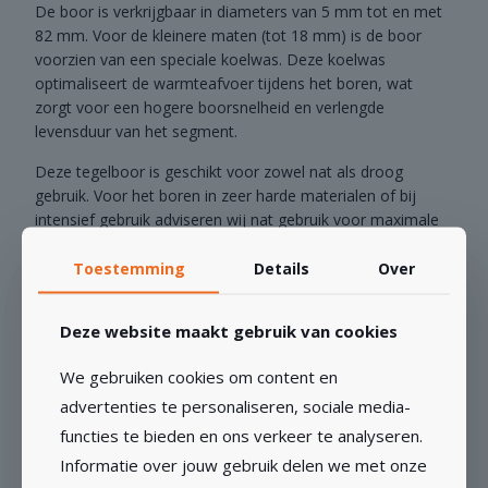
De boor is verkrijgbaar in diameters van 5 mm tot en met
82 mm. Voor de kleinere maten (tot 18 mm) is de boor
voorzien van een speciale koelwas. Deze koelwas
optimaliseert de warmteafvoer tijdens het boren, wat
zorgt voor een hogere boorsnelheid en verlengde
levensduur van het segment.
Deze tegelboor is geschikt voor zowel nat als droog
gebruik. Voor het boren in zeer harde materialen of bij
intensief gebruik adviseren wij nat gebruik voor maximale
levensduur en prestaties.
Toestemming
Details
Over
De Professional tegelboor is een betrouwbare keuze voor
tegelzetters, installateurs en andere professionals die
Deze website maakt gebruik van cookies
regelmatig werken met keramische, porseleinen of
natuurstenen tegels.
We gebruiken cookies om content en
advertenties te personaliseren, sociale media-
functies te bieden en ons verkeer te analyseren.
Informatie over jouw gebruik delen we met onze
GERELATEERDE PRODUCTEN