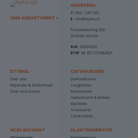
GEGEVENS
T:
030 - 2411631
ONS ASSORTIMENT >
E:
info@styrka.nl
Proostwetering 25D
3543AB Utrecht
KvK:
30269220
BTW:
NL 821201682B01
STYRKA
CATEGORIEËN
Over ons
Diamantboren
Reparatie & Onderhoud
Zaagbladen
Over onze boren
Komschijven
Hamerboren & Beitels
Machines
Accessoires
Combi Deals
MIJN ACCOUNT
KLANTENSERVICE
Winkelwagen
Klantenservice