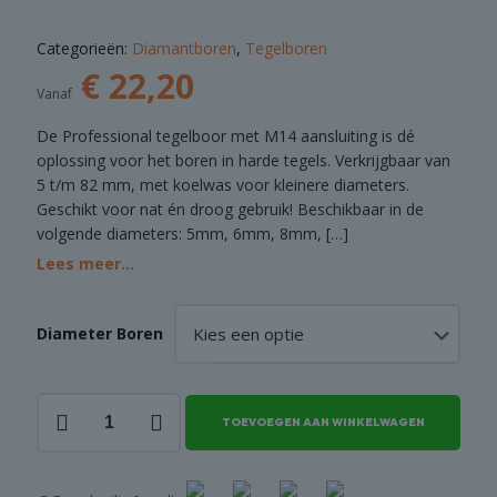
COMBI
Categorieën:
Diamantboren
,
Tegelboren
DEALS
€
22,20
Vanaf
De Professional tegelboor met M14 aansluiting is dé
oplossing voor het boren in harde tegels. Verkrijgbaar van
5 t/m 82 mm, met koelwas voor kleinere diameters.
Geschikt voor nat én droog gebruik! Beschikbaar in de
volgende diameters: 5mm, 6mm, 8mm,
[…]
Lees meer...
Diameter Boren
Tegelboor
TOEVOEGEN AAN WINKELWAGEN
Professional
-
M14