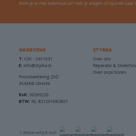
Kom je er niet helemaal uit? Heb je vragen of opzoek naar 
de
de
productpagina
product
GEGEVENS
STYRKA
T:
030 - 2411631
Over ons
E:
info@styrka.nl
Reparatie & Onderho
Over onze boren
Proostwetering 25D
3543AB Utrecht
KvK:
30269220
BTW:
NL 821201682B01
Betaal veilig & snel!