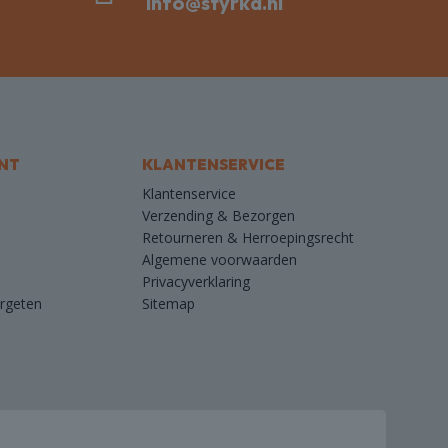
info@styrka.nl
de
productpagina
NT
KLANTENSERVICE
Klantenservice
Verzending & Bezorgen
Retourneren & Herroepingsrecht
Algemene voorwaarden
Privacyverklaring
rgeten
Sitemap