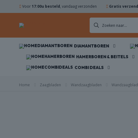
Voor
17:00u besteld
, vandaag verzonden
Gratis verzen
DIAMANTBOREN
DIAMANTBOREN
ZAAGBLADEN
HAMERBOREN & BEITELS
COMBI DEALS
KOMSCHIJVEN
Home
Zaagbladen
Wandzaagbladen
Wandzaagblad 
HAMERBOREN
& BEITELS
NES
ACCESSOIRES