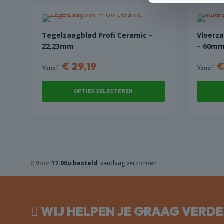
Tegelzaagblad Profi Ceramic –
Vloerza
22,23mm
– 60m
€
29,19
Vanaf
Vanaf
OPTIES SELECTEREN
Dit
Dit
product
product
heeft
heeft
meerdere
meerde
variaties.
variaties
Voor
17:00u besteld
, vandaag verzonden
Deze
Deze
optie
optie
kan
kan
gekozen
gekoze
WIJ HELPEN JE GRAAG VERD
worden
worden
op
op