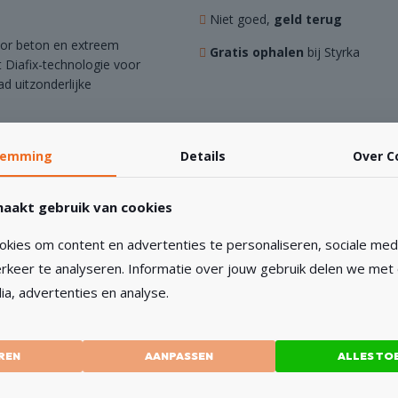
Niet goed,
geld terug
or beton en extreem
Gratis ophalen
bij Styrka
Diafix-technologie voor
ad uitzonderlijke
keld voor het zagen van
chines vanaf 15 kW. Het
temming
Details
Over
C
ie ervoor zorgt dat het
t in constante snelheid en
aakt gebruik van cookies
age, wat de levensduur van
tstekende standtijden.
kies om content en advertenties te personaliseren, sociale medi
rkeer te analyseren. Informatie over jouw gebruik delen we met
ia, advertenties en analyse.
REN
AANPASSEN
ALLES TO