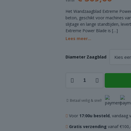
Vanaf
Het Wandzaagblad Extreme Power 
beton, geschikt voor machines van
slijtage en lange standtijden, leve
Extreme Power Blade is
[…]
Lees meer...
Diameter Zaagblad
Wandzaagblad
Extreme
Power
Blade
Betaal veilig & snel!
-
60mm
aantal
Voor
17:00u besteld
, vandaag 
Gratis verzending
vanaf €100,