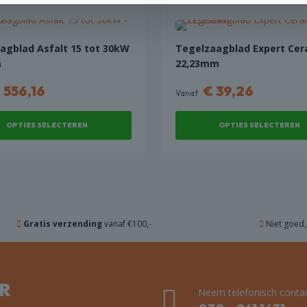
agblad Asfalt 15 tot 30kW
Tegelzaagblad Expert Cer
m
22,23mm
€
556,16
€
39,26
Vanaf
OPTIES SELECTEREN
OPTIES SELECTEREN
Dit
product
heeft
re
meerdere
.
variaties.
Gratis verzending
vanaf €100,-
Niet goed
Deze
optie
kan
n
gekozen
ER
worden
Neem telefonisch contac
op