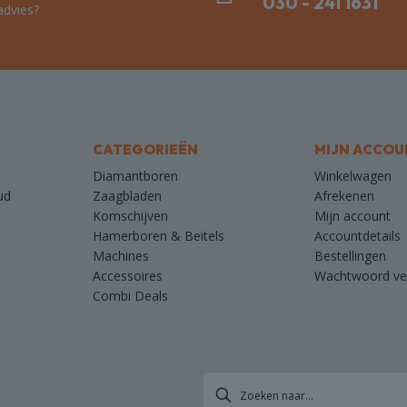
030 - 241 1631
advies?
de
pagina
productpagina
CATEGORIEËN
MIJN ACCOU
Diamantboren
Winkelwagen
ud
Zaagbladen
Afrekenen
Komschijven
Mijn account
Hamerboren & Beitels
Accountdetails
Machines
Bestellingen
Accessoires
Wachtwoord ve
Combi Deals