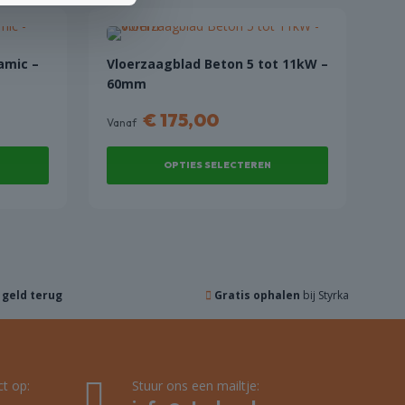
amic –
Vloerzaagblad Beton 5 tot 11kW –
60mm
€
175,00
Vanaf
OPTIES SELECTEREN
Dit
product
heeft
meerdere
variaties.
,
geld terug
Gratis ophalen
bij Styrka
Deze
optie
kan
gekozen
worden
t op:
Stuur ons een mailtje:
op