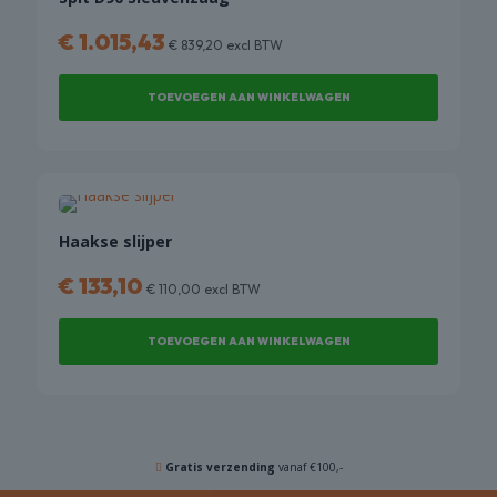
€
1.015,43
€
839,20
excl BTW
TOEVOEGEN AAN WINKELWAGEN
Haakse slijper
€
133,10
€
110,00
excl BTW
TOEVOEGEN AAN WINKELWAGEN
Gratis verzending
vanaf €100,-