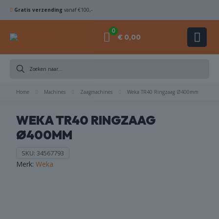
Gratis verzending
vanaf €100,-
0
€ 0,00
DIAMANTBOREN
Home
ZAAGBLADEN
Machines
Zaagmachines
Weka TR40 Ringzaag Ø400mm
WEKA TR40 RINGZAAG
KOMSCHIJVEN
Ø400MM
HAMERBOREN
SKU:
34567793
& BEITELS
Merk:
Weka
ACHINES
ACCESSOIRES