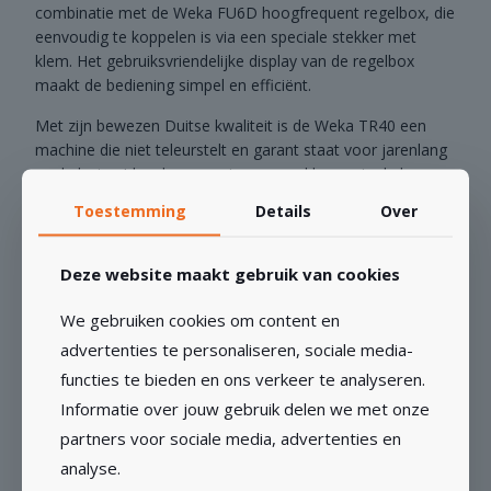
combinatie met de Weka FU6D hoogfrequent regelbox, die
eenvoudig te koppelen is via een speciale stekker met
klem. Het gebruiksvriendelijke display van de regelbox
maakt de bediening simpel en efficiënt.
Met zijn bewezen Duitse kwaliteit is de Weka TR40 een
machine die niet teleurstelt en garant staat voor jarenlang
werkplezier. Ideaal voor serieuze zaagklussen in de bouw,
renovatie of andere industriële toepassingen.
Toestemming
Details
Over
Deze website maakt gebruik van cookies
We gebruiken cookies om content en
advertenties te personaliseren, sociale media-
functies te bieden en ons verkeer te analyseren.
GERELATEERDE PRODUCTEN
Informatie over jouw gebruik delen we met onze
partners voor sociale media, advertenties en
analyse.