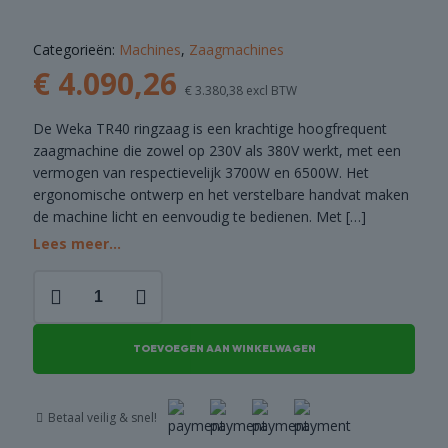
COMBI
Categorieën:
Machines
,
Zaagmachines
DEALS
€
4.090,26
€
3.380,38
excl BTW
De Weka TR40 ringzaag is een krachtige hoogfrequent
zaagmachine die zowel op 230V als 380V werkt, met een
vermogen van respectievelijk 3700W en 6500W. Het
ergonomische ontwerp en het verstelbare handvat maken
de machine licht en eenvoudig te bedienen. Met
[…]
Lees meer...
Weka
TR40
Ringzaag
Ø400mm
TOEVOEGEN AAN WINKELWAGEN
aantal
Betaal veilig & snel!