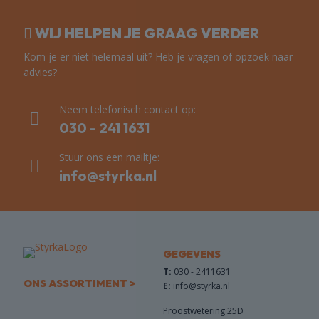
WIJ HELPEN JE GRAAG VERDER
Kom je er niet helemaal uit? Heb je vragen of opzoek naar
advies?
Neem telefonisch contact op:
030 - 241 1631
Stuur ons een mailtje:
info@styrka.nl
GEGEVENS
T:
030 - 2411631
ONS ASSORTIMENT >
E:
info@styrka.nl
Proostwetering 25D