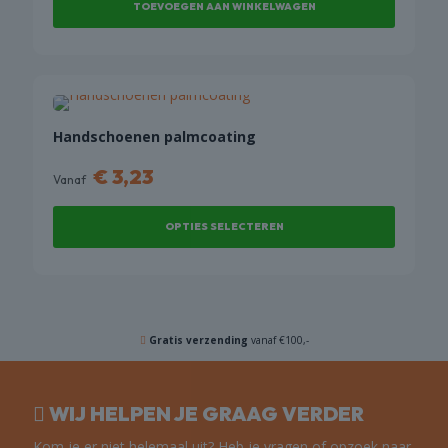
TOEVOEGEN AAN WINKELWAGEN
Handschoenen palmcoating
€
3,23
Vanaf
OPTIES SELECTEREN
Dit
product
heeft
meerdere
Gratis verzending
vanaf €100,-
variaties.
Deze
optie
WIJ HELPEN JE GRAAG VERDER
kan
gekozen
Kom je er niet helemaal uit? Heb je vragen of opzoek naar