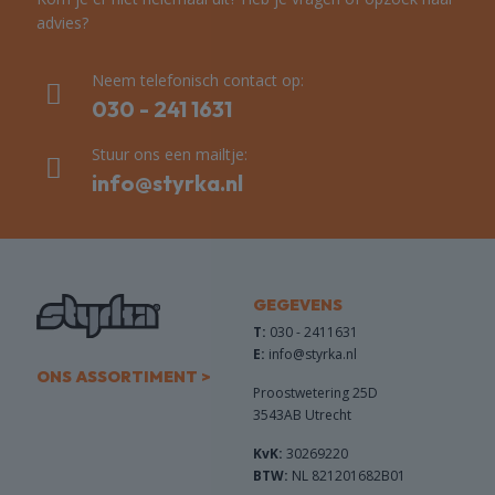
worden
advies?
op
de
Neem telefonisch contact op:
productpagina
030 - 241 1631
Stuur ons een mailtje:
info@styrka.nl
GEGEVENS
T:
030 - 2411631
E:
info@styrka.nl
ONS ASSORTIMENT >
Proostwetering 25D
3543AB Utrecht
KvK:
30269220
BTW:
NL 821201682B01