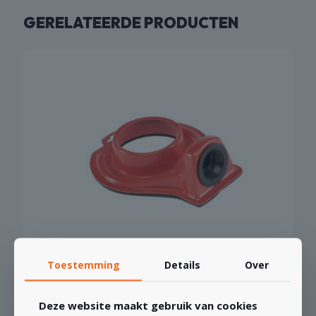
GERELATEERDE PRODUCTEN
Mechanic Drill Duster Stofafzuiging
Toestemming
Details
Over
€
26,14
Vanaf
Deze website maakt gebruik van cookies