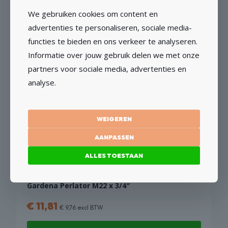
OPTIES SELECTEREN
We gebruiken cookies om content en
Dit
advertenties te personaliseren, sociale media-
product
functies te bieden en ons verkeer te analyseren.
heeft
Informatie over jouw gebruik delen we met onze
meerdere
partners voor sociale media, advertenties en
variaties.
Waterslang 50m 1/2″
analyse.
Deze
€
48,94
optie
€
40,45
excl BTW
kan
gekozen
WEIGEREN
TOEVOEGEN AAN WINKELWAGEN
worden
AANPASSEN
op
de
ALLES TOESTAAN
productpagina
Gardena Perlator M22 x 3/4″
€
11,81
€
9,76
excl BTW