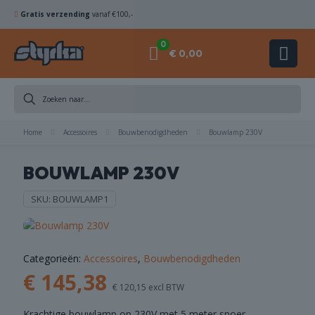
Gratis verzending
vanaf €100,-
0
€ 0,00
Home
Accessoires
Bouwbenodigdheden
Bouwlamp 230V
KOMSCHIJVEN
BOUWLAMP 230V
HAMERBOREN
SKU:
BOUWLAMP1
& BEITELS
Categorieën:
Accessoires
,
Bouwbenodigdheden
ACCESSOIRES
€
145,38
€
120,15
excl BTW
COMBI
Krachtige bouwlamp op 230V met 5 meter snoer.