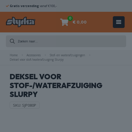
Gratis verzending
vanaf €100,-
0
€ 0,00
DIAMANTBOREN
Home
Accessoires
Stof- en waterafzuigingen
ZAAGBLADEN
Deksel voor stof-/waterafzuiging Slurpy
KOMSCHIJVEN
DEKSEL VOOR
STOF-/WATERAFZUIGING
HAMERBOREN
SLURPY
& BEITELS
SKU:
SJP080P
ACHINES
ACCESSOIRES