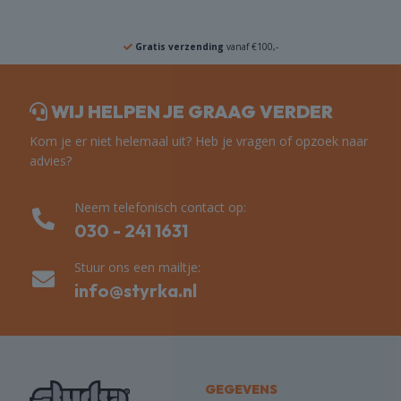
Gratis verzending
vanaf €100,-
WIJ HELPEN JE GRAAG VERDER
Kom je er niet helemaal uit? Heb je vragen of opzoek naar
advies?
Neem telefonisch contact op:
030 - 241 1631
Stuur ons een mailtje:
info@styrka.nl
GEGEVENS