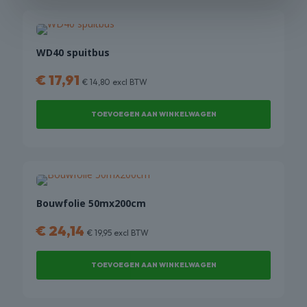
de
product
productpagina
heeft
meerdere
variaties.
WD40 spuitbus
Deze
€
17,91
optie
€
14,80
excl BTW
kan
gekozen
TOEVOEGEN AAN WINKELWAGEN
worden
op
de
productpagina
Bouwfolie 50mx200cm
€
24,14
€
19,95
excl BTW
TOEVOEGEN AAN WINKELWAGEN