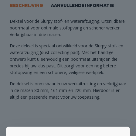
BESCHRIJVING
AANVULLENDE INFORMATIE
Deksel voor de Slurpy stof- en waterafzuiging. Uitsnijdbare
boormaat voor optimale stofopvang en schoner werken.
Verkrijgbaar in drie maten.
Deze deksel is speciaal ontwikkeld voor de Slurpy stof- en
waterafzuiging (dust collecting pad). Met het handige
ontwerp kunt u eenvoudig een boormaat uitsnijden die
precies bij uw klus past. Dit zorgt voor een nog betere
stofopvang en een schonere, veiligere werkplek.
De deksel is onmisbaar in uw werkuitrusting en verkrijgbaar
in de maten 80 mm, 161 mm en 220 mm. Hierdoor is er
altijd een passende maat voor uw toepassing.
GERELATEERDE PRODUCTEN