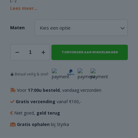
Lees meer...
Maten
Deksel
TOEVOEGEN AAN WINKELWAGEN
voor
stof-/waterafzuiging
Slurpy
aantal
Betaal veilig & snel!
Voor
17:00u besteld
, vandaag verzonden
Gratis verzending
vanaf €100,-
Niet goed,
geld terug
Gratis ophalen
bij Styrka