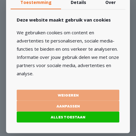
Toestemming
Details
Over
Deze website maakt gebruik van cookies
Mechanic Drill Duster Stofafzuiging
We gebruiken cookies om content en
€
26,14
Vanaf
advertenties te personaliseren, sociale media-
functies te bieden en ons verkeer te analyseren.
OPTIES SELECTEREN
Informatie over jouw gebruik delen we met onze
Dit
partners voor sociale media, advertenties en
product
analyse.
heeft
meerdere
variaties.
Montage handschoenen
WEIGEREN
Deze
€
1,45
optie
Vanaf
AANPASSEN
kan
ALLES TOESTAAN
gekozen
OPTIES SELECTEREN
worden
op
Dit