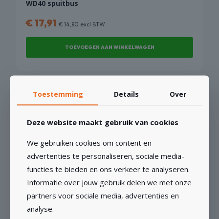
WD40 spuitbus
€
17,91
€
14,80
excl BTW
TOEVOEGEN AAN WINKELWAGEN
Toestemming
Details
Over
Oogmoer M12, M16 & M20
Deze website maakt gebruik van cookies
€
3,68
Vanaf
We gebruiken cookies om content en
advertenties te personaliseren, sociale media-
OPTIES SELECTEREN
functies te bieden en ons verkeer te analyseren.
Dit
Informatie over jouw gebruik delen we met onze
product
heeft
partners voor sociale media, advertenties en
meerdere
analyse.
variaties.
Mechanic Drill Duster Stofafzuiging