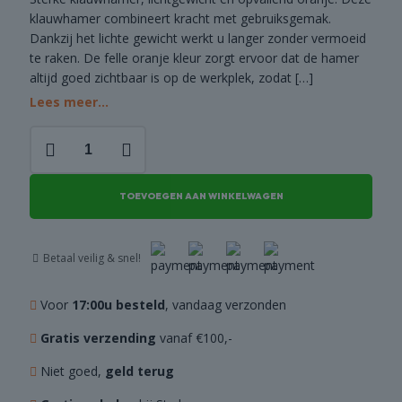
klauwhamer combineert kracht met gebruiksgemak.
COMBI
Dankzij het lichte gewicht werkt u langer zonder vermoeid
DEALS
te raken. De felle oranje kleur zorgt ervoor dat de hamer
altijd goed zichtbaar is op de werkplek, zodat
[…]
Lees meer...
Klauwhamer
aantal
TOEVOEGEN AAN WINKELWAGEN
Betaal veilig & snel!
Voor
17:00u besteld
, vandaag verzonden
Gratis verzending
vanaf €100,-
Niet goed,
geld terug