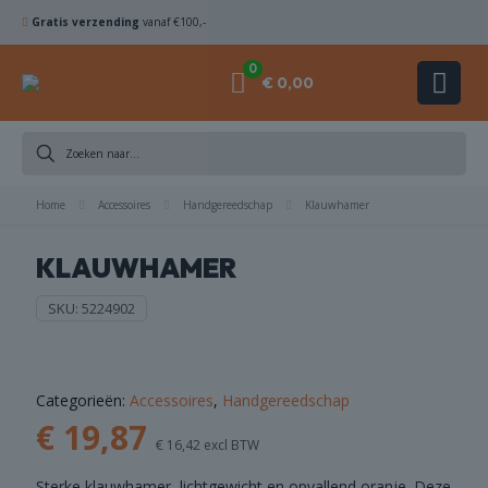
Gratis verzending
vanaf €100,-
0
€ 0,00
DIAMANTBOREN
Home
ZAAGBLADEN
Accessoires
Handgereedschap
Klauwhamer
KLAUWHAMER
KOMSCHIJVEN
SKU:
5224902
HAMERBOREN
& BEITELS
ACHINES
Categorieën:
Accessoires
,
Handgereedschap
€
19,87
€
16,42
excl BTW
ACCESSOIRES
Sterke klauwhamer, lichtgewicht en opvallend oranje. Deze