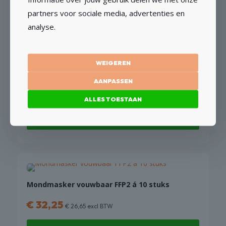
TOEVOEGEN AAN WINKELWAGEN
partners voor sociale media, advertenties en
analyse.
WEIGEREN
Gardena Perlator M22 x 3/4″
AANPASSEN
€
11,81
€
9,76
excl BTW
ALLES TOESTAAN
TOEVOEGEN AAN WINKELWAGEN
Mondmasker vouwbaar FFP2 á 10 stuks
€
32,25
€
26,65
excl BTW