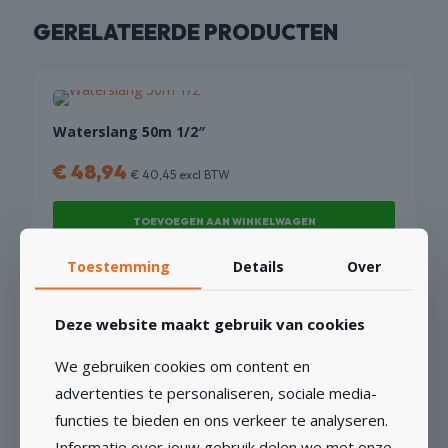
GERELATEERDE PRODUCTEN
Waterslang 50m 1/2″
€
48,94
€
40,45
excl BTW
TOEVOEGEN AAN WINKELWAGEN
Toestemming
Details
Over
Deze website maakt gebruik van cookies
Adapter voor Carat M30 inwendig naar M16
We gebruiken cookies om content en
uitwendig
advertenties te personaliseren, sociale media-
€
32,60
functies te bieden en ons verkeer te analyseren.
€
26,94
excl BTW
Informatie over jouw gebruik delen we met onze