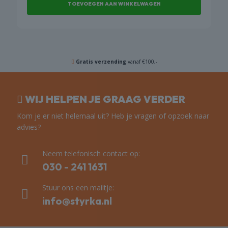
TOEVOEGEN AAN WINKELWAGEN
Gratis verzending
vanaf €100,-
WIJ HELPEN JE GRAAG VERDER
Kom je er niet helemaal uit? Heb je vragen of opzoek naar
advies?
Neem telefonisch contact op:
030 - 241 1631
Stuur ons een mailtje:
info@styrka.nl