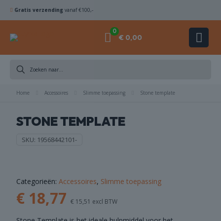
Gratis verzending
vanaf €100,-
0
€ 0,00
DIAMANTBOREN
Home
ZAAGBLADEN
Accessoires
Slimme toepassing
Stone template
STONE TEMPLATE
KOMSCHIJVEN
SKU:
19568442101-
HAMERBOREN
& BEITELS
ACHINES
Categorieën:
Accessoires
,
Slimme toepassing
€
18,77
€
15,51
excl BTW
ACCESSOIRES
Stone Template is het ideale hulpmiddel voor het