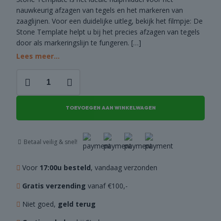
nauwkeurig afzagen van tegels en het markeren van
COMBI
zaaglijnen. Voor een duidelijke uitleg, bekijk het filmpje: De
DEALS
Stone Template helpt u bij het precies afzagen van tegels
door als markeringslijn te fungeren.
[…]
Lees meer...
Stone
template
aantal
TOEVOEGEN AAN WINKELWAGEN
Betaal veilig & snel!
Voor
17:00u besteld
, vandaag verzonden
Gratis verzending
vanaf €100,-
Niet goed,
geld terug