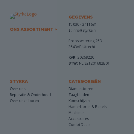
GEGEVENS
T:
030 - 2411631
ONS ASSORTIMENT >
E:
info@styrka.nl
Proostwetering 25D
3543AB Utrecht
KvK:
30269220
BTW:
NL 821201682B01
STYRKA
CATEGORIEËN
Over ons
Diamantboren
Reparatie & Onderhoud
Zaagbladen
Over onze boren
Komschijven
Hamerboren & Beitels
Machines
Accessoires
Combi Deals