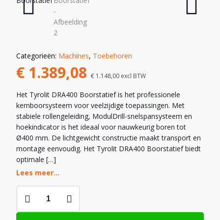
COMBI
DEALS
Categorieën:
Machines
,
Toebehoren
€
1.389,08
€
1.148,00
excl BTW
Het Tyrolit DRA400 Boorstatief is het professionele
kernboorsysteem voor veelzijdige toepassingen. Met
stabiele rollengeleiding, ModulDrill-snelspansysteem en
hoekindicator is het ideaal voor nauwkeurig boren tot
Ø400 mm. De lichtgewicht constructie maakt transport en
montage eenvoudig. Het Tyrolit DRA400 Boorstatief biedt
optimale
[…]
Lees meer...
Tyrolit
DRA400P
Boorstatief