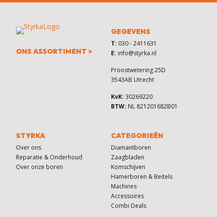
GEGEVENS
T:
030 - 2411631
ONS ASSORTIMENT >
E:
info@styrka.nl
Proostwetering 25D
3543AB Utrecht
KvK:
30269220
BTW:
NL 821201682B01
STYRKA
CATEGORIEËN
Over ons
Diamantboren
Reparatie & Onderhoud
Zaagbladen
Over onze boren
Komschijven
Hamerboren & Beitels
Machines
Accessoires
Combi Deals