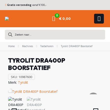
Gratis verzending
vanaf €100,-
0
€ 0,00
DIAMANTBOREN
Home
ZAAGBLADEN
Machines
Toebehoren
Tyrolit DRA400P Boorstatief
TYROLIT DRA400P
KOMSCHIJVEN
BOORSTATIEF
HAMERBOREN
SKU:
10987600
& BEITELS
Merk:
Tyrolit
ACHINES
ACCESSOIRES