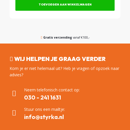
TOEVOEGEN AAN WINKELWAGEN
Gratis verzending
vanaf €100,-
WIJ HELPEN JE GRAAG VERDER
Kom je er niet helemaal uit? Heb je vragen of opzoek naar
advies?
Neem telefonisch contact op:
030 - 241 1631
Stuur ons een mailtje:
info@styrka.nl