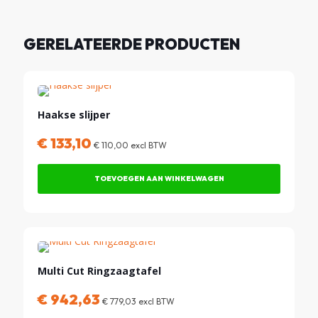
GERELATEERDE PRODUCTEN
Haakse slijper
€
133,10
€
110,00
excl BTW
TOEVOEGEN AAN WINKELWAGEN
Multi Cut Ringzaagtafel
€
942,63
€
779,03
excl BTW